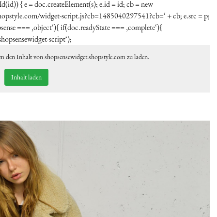
Id(id)) { e = doc.createElement(s); e.id = id; cb = new
.shopstyle.com/widget-script.js?cb=1485040297541?cb=‘ + cb; e.src = p;
ense === ‚object‘){ if(doc.readyState === ‚complete‘){
shopsensewidget-script‘);
um den Inhalt von shopsensewidget.shopstyle.com zu laden.
Inhalt laden