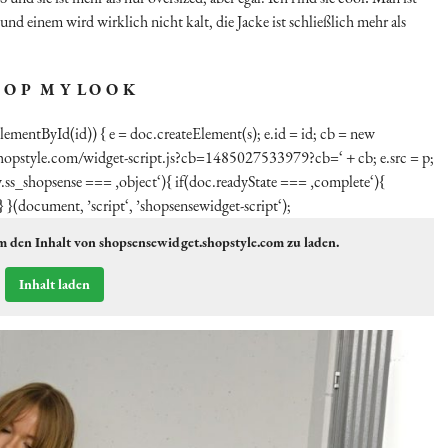
nd einem wird wirklich nicht kalt, die Jacke ist schließlich mehr als
 O P M Y L O O K
tElementById(id)) { e = doc.createElement(s); e.id = id; cb = new
.shopstyle.com/widget-script.js?cb=1485027533979?cb=‘ + cb; e.src = p;
ss_shopsense === ‚object‘){ if(doc.readyState === ‚complete‘){
} }(document, ’script‘, ’shopsensewidget-script‘);
m den Inhalt von shopsensewidget.shopstyle.com zu laden.
Inhalt laden