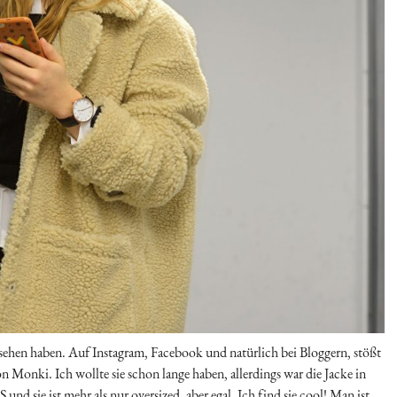
sehen haben. Auf Instagram, Facebook und natürlich bei Bloggern, stößt
 Monki. Ich wollte sie schon lange haben, allerdings war die Jacke in
und sie ist mehr als nur oversized, aber egal. Ich find sie cool! Man ist