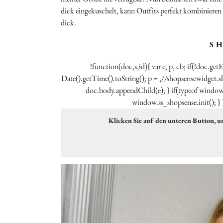
dick eingekuschelt, kann Outfits perfekt kombinieren u
dick.
S H
!function(doc,s,id){ var e, p, cb; if(!doc.ge
Date().getTime().toString(); p = ‚//shopsensewidget
doc.body.appendChild(e); } if(typeof window.
window.ss_shopsense.init(); } 
Klicken Sie auf den unteren Button, u