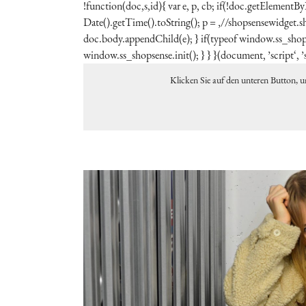
!function(doc,s,id){ var e, p, cb; if(!doc.getElementBy
Date().getTime().toString(); p = ‚//shopsensewidget
doc.body.appendChild(e); } if(typeof window.ss_shops
window.ss_shopsense.init(); } } }(document, ’script‘, ’
Klicken Sie auf den unteren Button, 