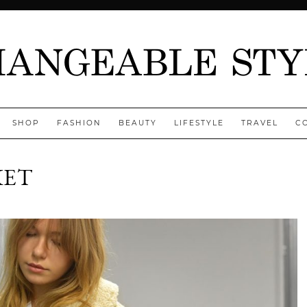
SHOP
FASHION
BEAUTY
LIFESTYLE
TRAVEL
C
KET
y