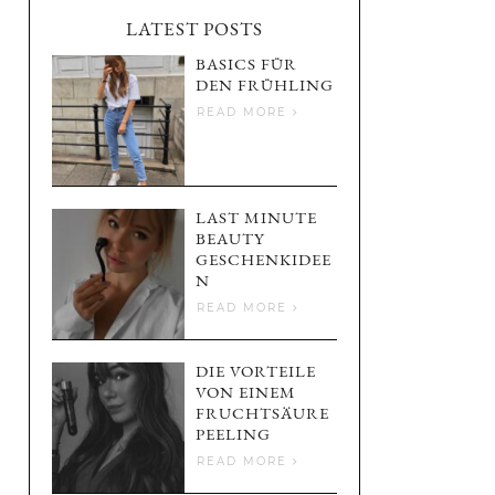
LATEST POSTS
BASICS FÜR
DEN FRÜHLING
READ MORE
LAST MINUTE
BEAUTY
GESCHENKIDEE
N
READ MORE
DIE VORTEILE
VON EINEM
FRUCHTSÄURE
PEELING
READ MORE