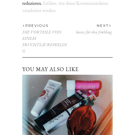
reduzieren.
Erfahre, wie deine Kommentardaten
verarbeitet werden.
PREVIOUS
NEXT
DIE VORTEILE VON
basics für den frühling
EINEM
FRUCHTSÄUREPEELIN
G
YOU MAY ALSO LIKE