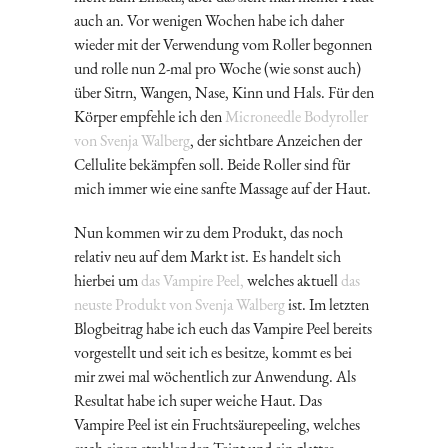
auch an. Vor wenigen Wochen habe ich daher
wieder mit der Verwendung vom Roller begonnen
und rolle nun 2-mal pro Woche (wie sonst auch)
über Sitrn, Wangen, Nase, Kinn und Hals. Für den
Körper empfehle ich den
Microneedle Bodyroller
von Svenja Walberg
, der sichtbare Anzeichen der
Cellulite bekämpfen soll. Beide Roller sind für
mich immer wie eine sanfte Massage auf der Haut.
Nun kommen wir zu dem Produkt, das noch
relativ neu auf dem Markt ist. Es handelt sich
hierbei um
das Vampire Peel,
welches aktuell
das
neuste Produkt von Svenja Walberg
ist. Im letzten
Blogbeitrag habe ich euch das Vampire Peel bereits
vorgestellt und seit ich es besitze, kommt es bei
mir zwei mal wöchentlich zur Anwendung. Als
Resultat habe ich super weiche Haut. Das
Vampire Peel ist ein Fruchtsäurepeeling, welches