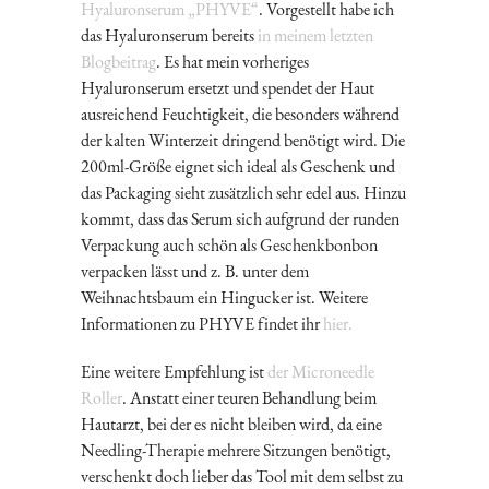
Hyaluronserum „PHYVE“
. Vorgestellt habe ich
das Hyaluronserum bereits
in meinem letzten
Blogbeitrag
. Es hat mein vorheriges
Hyaluronserum ersetzt und spendet der Haut
ausreichend Feuchtigkeit, die besonders während
der kalten Winterzeit dringend benötigt wird. Die
200ml-Größe eignet sich ideal als Geschenk und
das Packaging sieht zusätzlich sehr edel aus. Hinzu
kommt, dass das Serum sich aufgrund der runden
Verpackung auch schön als Geschenkbonbon
verpacken lässt und z. B. unter dem
Weihnachtsbaum ein Hingucker ist. Weitere
Informationen zu PHYVE findet ihr
hier.
Eine weitere Empfehlung ist
der Microneedle
Roller
. Anstatt einer teuren Behandlung beim
Hautarzt, bei der es nicht bleiben wird, da eine
Needling-Therapie mehrere Sitzungen benötigt,
verschenkt doch lieber das Tool mit dem selbst zu