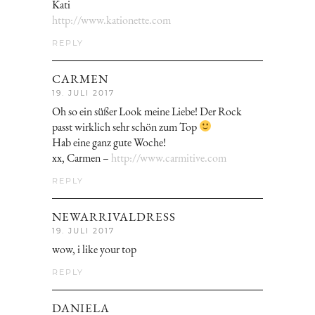
Kati
http://www.kationette.com
REPLY
CARMEN
19. JULI 2017
Oh so ein süßer Look meine Liebe! Der Rock
passt wirklich sehr schön zum Top
Hab eine ganz gute Woche!
xx, Carmen –
http://www.carmitive.com
REPLY
NEWARRIVALDRESS
19. JULI 2017
wow, i like your top
REPLY
DANIELA