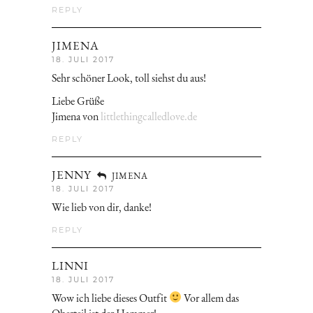
REPLY
JIMENA
18. JULI 2017
Sehr schöner Look, toll siehst du aus!
Liebe Grüße
Jimena von
littlethingcalledlove.de
REPLY
JENNY
JIMENA
18. JULI 2017
Wie lieb von dir, danke!
REPLY
LINNI
18. JULI 2017
Wow ich liebe dieses Outfit
Vor allem das