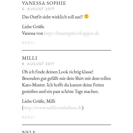
VANESSA SOPHIE
4. AUGUST 2017
Das Outfit sieht wirklich toll aus!!
Liebe Grüße
Vanessa von
http://beautxguru.blogspot.de
REPLY
MILLI
8. AUGUST 2017
Oh ich finde deinen Look richtig klasse!
Besonders gut gefällt mir dein Shirt mit dem tollen
Karo-Muster. Ich hoffe du kannst deine Ferien
genießen und ein paar schöne Tage machen.
Liebe Grüße, Milli
(
http://www.millilovesfashion.de
)
REPLY
NELE