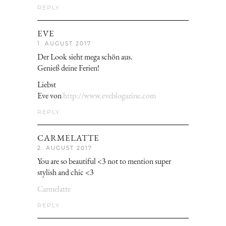
REPLY
EVE
1. AUGUST 2017
Der Look sieht mega schön aus.
Genieß deine Ferien!
Liebst
Eve von
http://www.eveblogazine.com
REPLY
CARMELATTE
2. AUGUST 2017
You are so beautiful <3 not to mention super
stylish and chic <3
Carmelatte
REPLY