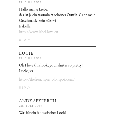
19. JULI 2017
Hallo meine Liebe,
das ist ja ein traumhaft schönes Outfit. Ganz mein
Geschmack- sehr süß:=)
Isabella
http://www.label-love.eu
REPLY
LUCIE
19. JULI 2017
Oh I love this look, your shirt is so pretty!
Lucie, xx
http://thefrenchpier.blogspot.com/
REPLY
ANDY SEYFERTH
20. JULI 2017
Was für ein fantastischer Look!