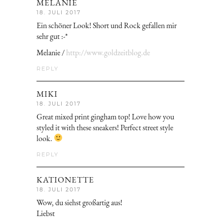
MELANIE
18. JULI 2017
Ein schöner Look! Short und Rock gefallen mir
sehr gut :-*
Melanie /
http://www.goldzeitblog.de
REPLY
MIKI
18. JULI 2017
Great mixed print gingham top! Love how you
styled it with these sneakers! Perfect street style
look.
REPLY
KATIONETTE
18. JULI 2017
Wow, du siehst großartig aus!
Liebst