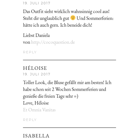
19. JULI 2017
Das Outfit sieht wirklich wahnsinnig cool aus!
Steht dir unglaublich gut
Und Sommerferien:
hätte ich auch gern. Ich beneide dich!
Liebst Daniela
von
http://cocoquestion.de
REPLY
HÉLOISE
19. JULI 2017
Toller Look, die Bluse gefällt mir am besten! Ich
habe schon seit 2 Wochen Sommerferien und
genieße die freien Tage sehr =)
Love, Héloise
Et Omnia Vanitas
REPLY
ISABELLA