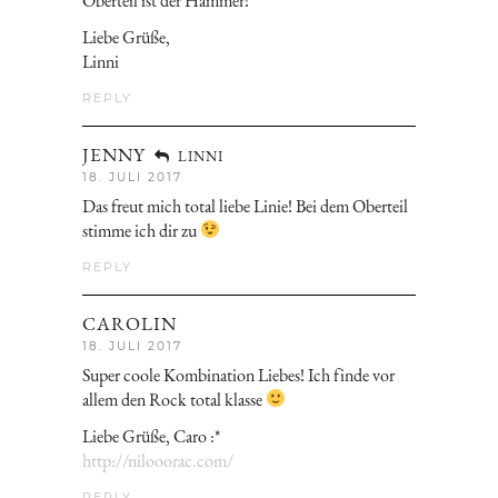
Oberteil ist der Hammer!
Liebe Grüße,
Linni
REPLY
JENNY
LINNI
18. JULI 2017
Das freut mich total liebe Linie! Bei dem Oberteil
stimme ich dir zu
REPLY
CAROLIN
18. JULI 2017
Super coole Kombination Liebes! Ich finde vor
allem den Rock total klasse
Liebe Grüße, Caro :*
http://nilooorac.com/
REPLY