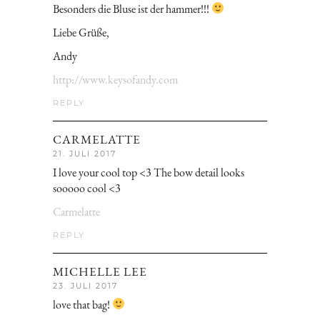
Besonders die Bluse ist der hammer!!!
Liebe Grüße,
Andy
http://www.keysofandy.com
REPLY
CARMELATTE
21. JULI 2017
I love your cool top <3 The bow detail looks
sooooo cool <3
Carmelatte
REPLY
MICHELLE LEE
23. JULI 2017
love that bag!