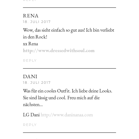
RENA
18. JULI 2017
Wow, das sieht einfach so gut aus! Ich bin verliebt
in den Rock!
xx Rena
http://www.dressedwithsoul.com
REPLY
DANI
18. JULI 2017
Was für ein cooles Outfit. Ich liebe deine Looks.
Sie sind lässig und cool. Freu mich auf die
nächsten…
LG Dani
http://www.daninanaa.com
REPLY