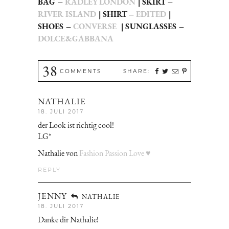
BAG –
RADLEY LONDON
| SKIRT –
RIVER ISLAND
| SHIRT –
EDITED
|
SHOES –
CONVERSE
| SUNGLASSES –
DOLCE&GABBANA
38
COMMENTS
SHARE:
NATHALIE
18. JULI 2017
der Look ist richtig cool!
LG*
Nathalie von
Fashion Passion Love ♥
REPLY
JENNY
NATHALIE
18. JULI 2017
Danke dir Nathalie!