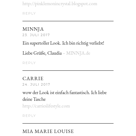
http://pinklemonincrystal.blogspot.com
REPLY
MINNJA
23. JULI 2017
Ein supertoller Look. Ich bin richtig verliebt!
Liebe Grüße, Claudia
– MINNJA.de
REPLY
CARRIE
24. JULI 2017
wow der Look ist einfach fantastisch. Ich liebe
deine Tasche
http://carrieslifestyle.com
REPLY
MIA MARIE LOUISE