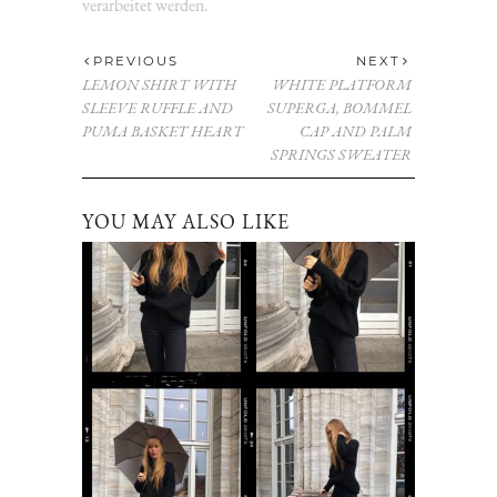
verarbeitet werden.
PREVIOUS
NEXT
LEMON SHIRT WITH
WHITE PLATFORM
SLEEVE RUFFLE AND
SUPERGA, BOMMEL
PUMA BASKET HEART
CAP AND PALM
SPRINGS SWEATER
YOU MAY ALSO LIKE