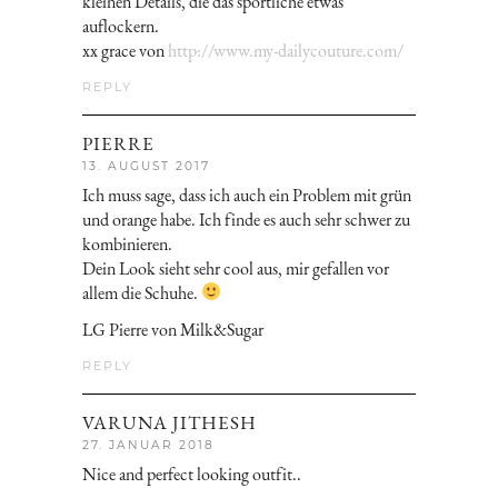
kleinen Details, die das sportliche etwas
auflockern.
xx grace von
http://www.my-dailycouture.com/
REPLY
PIERRE
13. AUGUST 2017
Ich muss sage, dass ich auch ein Problem mit grün
und orange habe. Ich finde es auch sehr schwer zu
kombinieren.
Dein Look sieht sehr cool aus, mir gefallen vor
allem die Schuhe.
LG Pierre von Milk&Sugar
REPLY
VARUNA JITHESH
27. JANUAR 2018
Nice and perfect looking outfit..