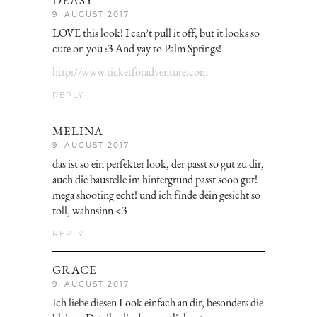
9. AUGUST 2017
LOVE this look! I can’t pull it off, but it looks so
cute on you :3 And yay to Palm Springs!
http://www.ticketforadventure.com
REPLY
MELINA
9. AUGUST 2017
das ist so ein perfekter look, der passt so gut zu dir,
auch die baustelle im hintergrund passt sooo gut!
mega shooting echt! und ich finde dein gesicht so
toll, wahnsinn <3
REPLY
GRACE
9. AUGUST 2017
Ich liebe diesen Look einfach an dir, besonders die