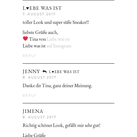
L♥EBE WAS IST
7. AUGUST 2017
toller Look und super süße Sneaker!!
liebste Grüße auch,
Tina von
Liebe was ist
Liebe was ist
auf Instagram
REPLY
JENNY
L♥EBE WAS IST
8. AUGUST 2017
Danke dir Tina, ganz deiner Meinung.
REPLY
JIMENA
8. AUGUST 2017
Richtig schöner Look, gefällt mir sehr gut!
Liebe Grüße