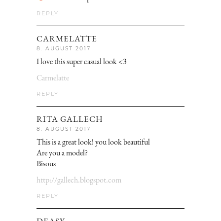
REPLY
CARMELATTE
8. AUGUST 2017
I love this super casual look <3
Carmelatte
REPLY
RITA GALLECH
8. AUGUST 2017
This is a great look! you look beautiful
Are you a model?
Bisous
http://gallech.blogspot.com
REPLY
DEASY