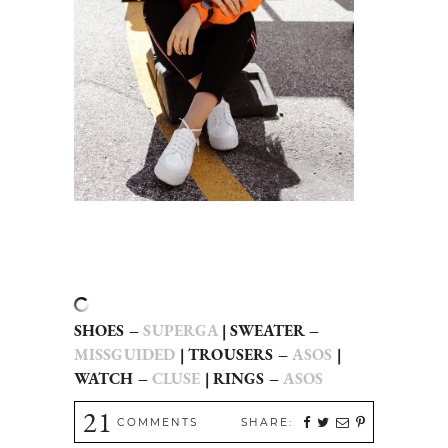
SHOES –
SUPERGA
| SWEATER –
MISSGUIDED
| TROUSERS –
ASOS
|
WATCH –
CLUSE
| RINGS –
ASOS
21
COMMENTS
SHARE: