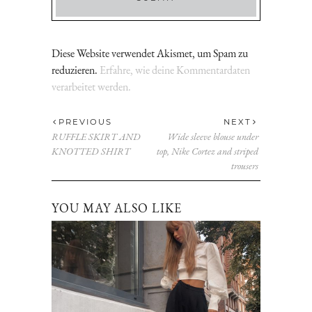
Diese Website verwendet Akismet, um Spam zu
reduzieren.
Erfahre, wie deine Kommentardaten
verarbeitet werden.
PREVIOUS
NEXT
RUFFLE SKIRT AND
Wide sleeve blouse under
KNOTTED SHIRT
top, Nike Cortez and striped
trousers
YOU MAY ALSO LIKE