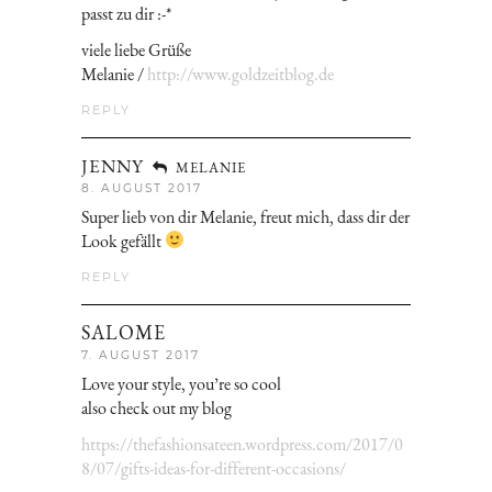
passt zu dir :-*
viele liebe Grüße
Melanie /
http://www.goldzeitblog.de
REPLY
JENNY
MELANIE
8. AUGUST 2017
Super lieb von dir Melanie, freut mich, dass dir der
Look gefällt
REPLY
SALOME
7. AUGUST 2017
Love your style, you’re so cool
also check out my blog
https://thefashionsateen.wordpress.com/2017/0
8/07/gifts-ideas-for-different-occasions/