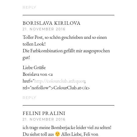
REPLY
BORISLAVA KIRILOVA
21. NOVEMBER 2016
Toller Post, so schön geschrieben und so einen
tollen Look!
Die Farbkombination gefällt mir ausgesprochen
gut!
Liebe Grüße
Borislava von <a
href="
http://colourclub.at&quot
;
rel="nofollow”>ColourClub.at</a>
REPLY
FELINI PRALINI
21. NOVEMBER 2016
ich trage meine Bomberjacke leider viel zu selten!
Du siehst toll aus
Alles Liebe, Feli von