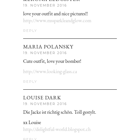
19. NOVEMBER 2016
love your outfit and nice pictures!!
http://www.mssparkleandglow.com
REPLY
MARIA POLANSKY
19. NOVEMBER 2016
Cute outfit, love your bomber!
http://www.looking-glass.ca
REPLY
LOUISE DARK
19. NOVEMBER 2016
Die Jacke ist richtig schön. Toll gestylt.
xx Louise
http://delightful-world.blogspot.ch
REPLY