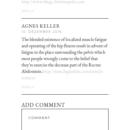
http://www.blog.christinepolz.com
REPLY
AGNES KELLER
10. DEZEMBER 2016
The blended existence of localized muscle fatigue
and operating of the hip flexors result in advent of
fatigue in the place surrounding the pelvis which
most people wrongly come to the belief that
they're exercise the decrease part of the Rectus
Abdominis.
http://musclegainfast.com/muscle-
science/
REPLY
ADD COMMENT