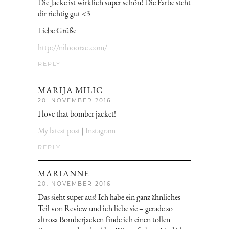
Die Jacke ist wirklich super schön! Die Farbe steht
dir richtig gut <3
Liebe Grüße
http://nilooorac.com/
REPLY
MARIJA MILIC
20. NOVEMBER 2016
I love that bomber jacket!
My latest post
|
Instagram
REPLY
MARIANNE
20. NOVEMBER 2016
Das sieht super aus! Ich habe ein ganz ähnliches
Teil von Review und ich liebe sie – gerade so
altrosa Bomberjacken finde ich einen tollen