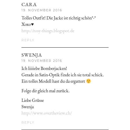
CARA
19. NOVEMBER 2016
Tolles Outfit! Die Jacke ist richtig schön*-*
Xoxo♥
http://rosy-things.blogspot.de
REPLY
SWENJA
19. NOVEMBER 2016
Ich liiiiebe Bomberjacken!
Gerade in Satin-Optik finde ich sie total schick.
Ein tolles Modell hast du da ergattert
Folge dir gleich mal zurück.
Liebe Grüsse
Swenja
http://www.overtheview.ch/
REPLY