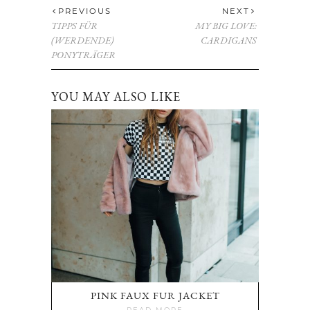
PREVIOUS
NEXT
TIPPS FÜR
MY BIG LOVE:
(WERDENDE)
CARDIGANS
PONYTRÄGER
YOU MAY ALSO LIKE
PINK FAUX FUR JACKET