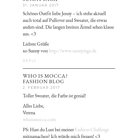
31. JANUAR 2017
Schönes Outfit liebe Jenny – ich stehe aktuell
auch total auf Pullover und Sweater, die etwas
anders sind. Die langen breiten Ärmel sehen klasse
aus. <3
Liebste Grüße
xo Sunny von
http://www.sunnyinga.de
REPLY
WHO IS MOCCA?
FASHION BLOG
2. FEBRUAR 2017
Toller Sweater, die Farbe ist genial!
Alles Liebe,
Verena
whoismocca.com
PS: Hast du Lust bei meiner
Fashion-Challenge
mitzumachen? Ich würde mich freuen! <3