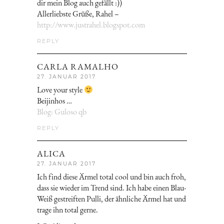
dir mein Blog auch gefällt :))
Allerliebste Grüße, Rahel –
http://www.justrahel.blogspot.com
REPLY
CARLA RAMALHO
27. JANUAR 2017
Love your style
Beijinhos …
Blog: Guloso qb
REPLY
ALICA
27. JANUAR 2017
Ich find diese Ärmel total cool und bin auch froh,
dass sie wieder im Trend sind. Ich habe einen Blau-
Weiß gestreiften Pulli, der ähnliche Ärmel hat und
trage ihn total gerne.