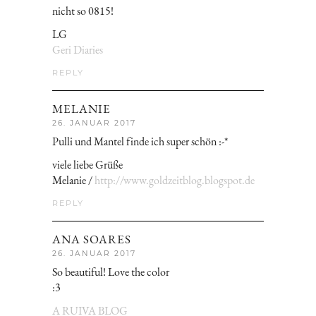
nicht so 0815!
LG
Geri Diaries
REPLY
MELANIE
26. JANUAR 2017
Pulli und Mantel finde ich super schön :-*
viele liebe Grüße
Melanie /
http://www.goldzeitblog.blogspot.de
REPLY
ANA SOARES
26. JANUAR 2017
So beautiful! Love the color
:3
A RUIVA BLOG