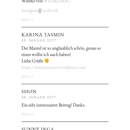
Wiebke von
WIEBKEMBG
Instagram
||
Facebook
REPLY
KARINA TASMIN
29. JANUAR 2017
Der Mantel ist so unglaublich schön, genau so
einen wollte ich auch haben!
Liebe Grüße
https://karinatasmin.wordpress.com/
REPLY
SHON
29. JANUAR 2017
Ein sehr interessanter Beitrag! Danke.
REPLY
SUNNY INGA