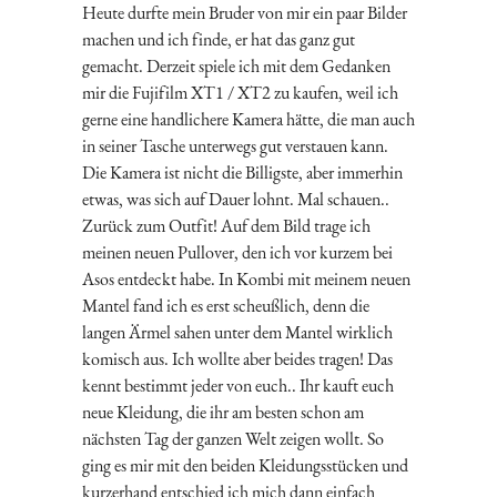
Heute durfte mein Bruder von mir ein paar Bilder
machen und ich finde, er hat das ganz gut
gemacht. Derzeit spiele ich mit dem Gedanken
mir die Fujifilm XT1 / XT2 zu kaufen, weil ich
gerne eine handlichere Kamera hätte, die man auch
in seiner Tasche unterwegs gut verstauen kann.
Die Kamera ist nicht die Billigste, aber immerhin
etwas, was sich auf Dauer lohnt. Mal schauen..
Zurück zum Outfit! Auf dem Bild trage ich
meinen neuen Pullover, den ich vor kurzem bei
Asos entdeckt habe. In Kombi mit meinem neuen
Mantel fand ich es erst scheußlich, denn die
langen Ärmel sahen unter dem Mantel wirklich
komisch aus. Ich wollte aber beides tragen! Das
kennt bestimmt jeder von euch.. Ihr kauft euch
neue Kleidung, die ihr am besten schon am
nächsten Tag der ganzen Welt zeigen wollt. So
ging es mir mit den beiden Kleidungsstücken und
kurzerhand entschied ich mich dann einfach