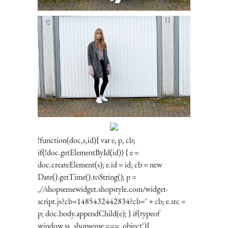
!function(doc,s,id){ var e, p, cb;
if(!doc.getElementById(id)) { e =
doc.createElement(s); e.id = id; cb = new
Date().getTime().toString(); p =
‚//shopsensewidget.shopstyle.com/widget-
script.js?cb=1485432442834?cb=‘ + cb; e.src =
p; doc.body.appendChild(e); } if(typeof
window.ss_shopsense === ‚object‘){