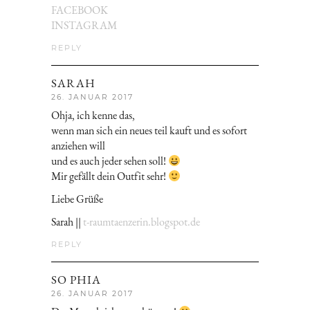
FACEBOOK
INSTAGRAM
REPLY
SARAH
26. JANUAR 2017
Ohja, ich kenne das,
wenn man sich ein neues teil kauft und es sofort
anziehen will
und es auch jeder sehen soll!
Mir gefällt dein Outfit sehr!
Liebe Grüße
Sarah ||
t-raumtaenzerin.blogspot.de
REPLY
SO PHIA
26. JANUAR 2017