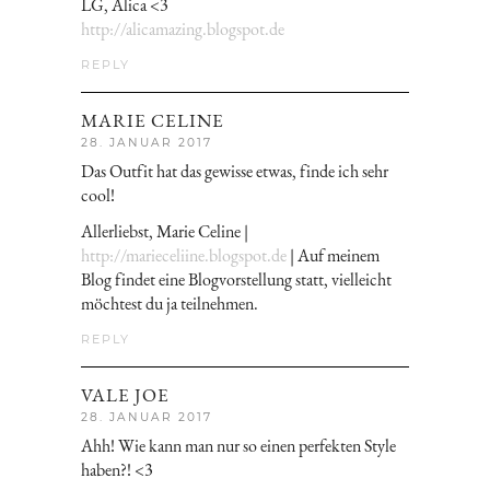
LG, Alica <3
http://alicamazing.blogspot.de
REPLY
MARIE CELINE
28. JANUAR 2017
Das Outfit hat das gewisse etwas, finde ich sehr
cool!
Allerliebst, Marie Celine |
http://marieceliine.blogspot.de
| Auf meinem
Blog findet eine Blogvorstellung statt, vielleicht
möchtest du ja teilnehmen.
REPLY
VALE JOE
28. JANUAR 2017
Ahh! Wie kann man nur so einen perfekten Style
haben?! <3