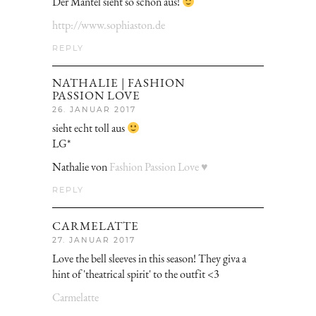
Der Mantel sieht so schön aus!
http://www.sophiaston.de
REPLY
NATHALIE | FASHION
PASSION LOVE
26. JANUAR 2017
sieht echt toll aus
LG*
Nathalie von
Fashion Passion Love ♥
REPLY
CARMELATTE
27. JANUAR 2017
Love the bell sleeves in this season! They giva a
hint of 'theatrical spirit' to the outfit <3
Carmelatte