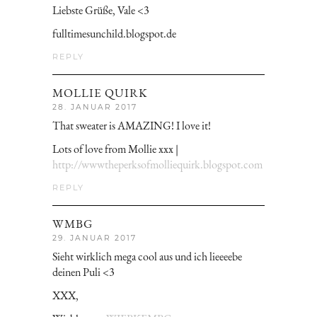
Liebste Grüße, Vale <3
fulltimesunchild.blogspot.de
REPLY
MOLLIE QUIRK
28. JANUAR 2017
That sweater is AMAZING! I love it!
Lots of love from Mollie xxx |
http://wwwtheperksofmolliequirk.blogspot.com
REPLY
WMBG
29. JANUAR 2017
Sieht wirklich mega cool aus und ich lieeeebe
deinen Puli <3
XXX,