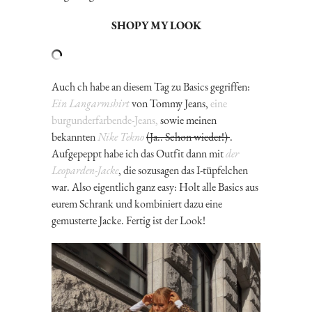
SHOPY MY LOOK
Auch ch habe an diesem Tag zu Basics gegriffen:
Ein Langarmshirt
von Tommy Jeans,
eine
burgunderfarbende-Jeans,
sowie meinen
bekannten
Nike Tekno
(Ja.. Schon wieder!)
.
Aufgepeppt habe ich das Outfit dann mit
der
Leoparden-Jacke
, die sozusagen das I-tüpfelchen
war. Also eigentlich ganz easy: Holt alle Basics aus
eurem Schrank und kombiniert dazu eine
gemusterte Jacke. Fertig ist der Look!