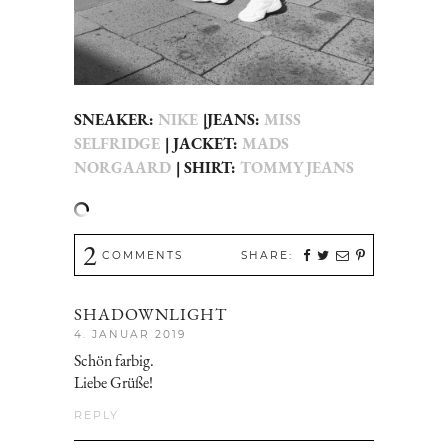
SNEAKER:
NIKE
|JEANS:
MISS
SELFRIDGE
| JACKET:
MADS
NORGAARD
| SHIRT:
TOMMY JEANS
2
COMMENTS
SHARE:
SHADOWNLIGHT
4. JANUAR 2019
Schön farbig.
Liebe Grüße!
REPLY