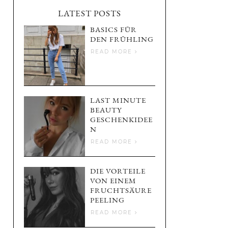
LATEST POSTS
BASICS FÜR
DEN FRÜHLING
READ MORE
LAST MINUTE
BEAUTY
GESCHENKIDEE
N
READ MORE
DIE VORTEILE
VON EINEM
FRUCHTSÄURE
PEELING
READ MORE