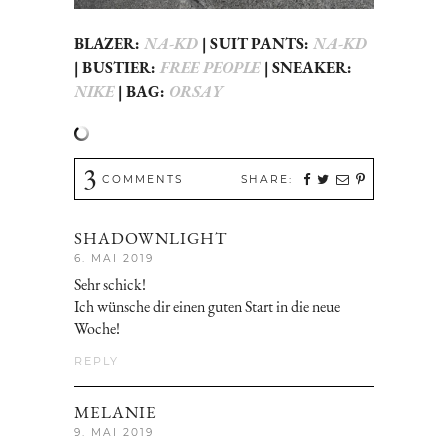
BLAZER:
NA-KD
| SUIT PANTS:
NA-KD
| BUSTIER:
FREE PEOPLE
| SNEAKER:
NIKE
| BAG:
ORSAY
3
COMMENTS
SHARE:
SHADOWNLIGHT
6. MAI 2019
Sehr schick!
Ich wünsche dir einen guten Start in die neue
Woche!
REPLY
MELANIE
9. MAI 2019