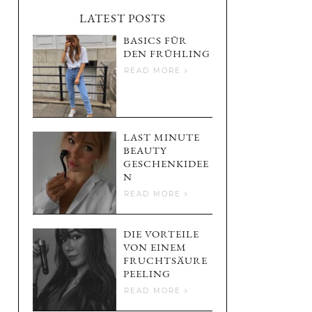
LATEST POSTS
BASICS FÜR
DEN FRÜHLING
READ MORE
LAST MINUTE
BEAUTY
GESCHENKIDEE
N
READ MORE
DIE VORTEILE
VON EINEM
FRUCHTSÄURE
PEELING
READ MORE