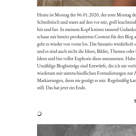
Heute ist Montag der 06.01.2020, der erste Montag des
Schreibtisch und starre auf den vor mir, grell leucht
hin und her. In meinem Kopf kreisen tausend Gedanken.
schaue mir bereits produzierten Content für den Blog 
geht es wieder von vorne los. Das Szenario wiederholt s
und es sind auch nicht die Ideen, Bilder, Themen oder
Ideen und bin voller Euphorie diese umzusetzen. Habe L
Unzählige Blogbeiträge sind Entwürfe, die ich nie veröf
wiederum mit unterschiedlichen Formulierungen zur A
Markierungen, denn nie genügt es mir. Regelmäßig kamen
still. Das hat jetzt ein Ende.