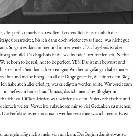
, alles perfekt machen zu wollen. Letztendlich ist es nämlich die
iträge überarbeitet, bis ich dann doch wieder etwas finde, was nicht gut
ann. So geht es dann immer und immer weiter. Das Ergebnis ist aber
e Instagrambild. Das Ergebnis ist die wachsende Unzufriedenheit. Nichts
. We’re born to be real, not to be perfect. YES! Das ist mir bewusst und
ht so schnell. Seit dem ich vor einigen Wochen angefangen habe meinen
achte und meine Energie in all die Dinge gesteckt, die hinter dem Blog
Ich habe auch alles erledigt, was erledigten werden sollte. War bereit zum
, lief es am Ende darauf hinaus, das ich mein altes Bloglayout
 ich nicht zu 100% zufrieden war, wieder aus dem Papierkorb fischte und
e einfach weiter. Versuchte aufzuhören mir so viel Gedanken zu machen,
 Die Perfektionisten unter euch werden verstehen was ich meine. Es ist
 zu unregelmäßig nichts mehr von mir kam. Der Beginn damit etwas zu