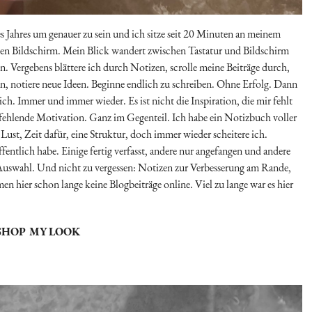
 Jahres um genauer zu sein und ich sitze seit 20 Minuten an meinem
enden Bildschirm. Mein Blick wandert zwischen Tastatur und Bildschirm
 Vergebens blättere ich durch Notizen, scrolle meine Beiträge durch,
an, notiere neue Ideen. Beginne endlich zu schreiben. Ohne Erfolg. Dann
ich. Immer und immer wieder. Es ist nicht die Inspiration, die mir fehlt
 fehlende Motivation. Ganz im Gegenteil. Ich habe ein Notizbuch voller
ust, Zeit dafür, eine Struktur, doch immer wieder scheitere ich.
fentlich habe. Einige fertig verfasst, andere nur angefangen und andere
uswahl. Und nicht zu vergessen: Notizen zur Verbesserung am Rande,
 hier schon lange keine Blogbeiträge online. Viel zu lange war es hier
SHOP MY LOOK