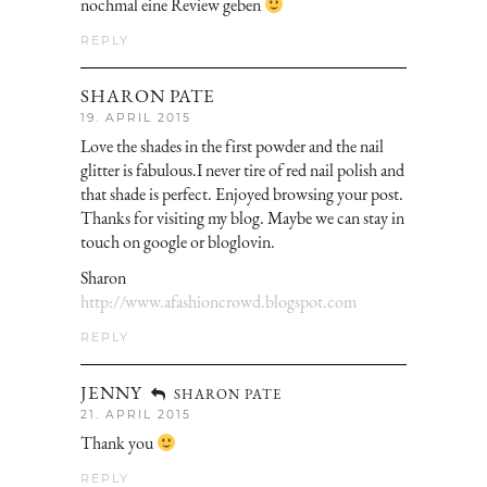
nochmal eine Review geben
REPLY
SHARON PATE
19. APRIL 2015
Love the shades in the first powder and the nail
glitter is fabulous.I never tire of red nail polish and
that shade is perfect. Enjoyed browsing your post.
Thanks for visiting my blog. Maybe we can stay in
touch on google or bloglovin.
Sharon
http://www.afashioncrowd.blogspot.com
REPLY
JENNY
SHARON PATE
21. APRIL 2015
Thank you
REPLY