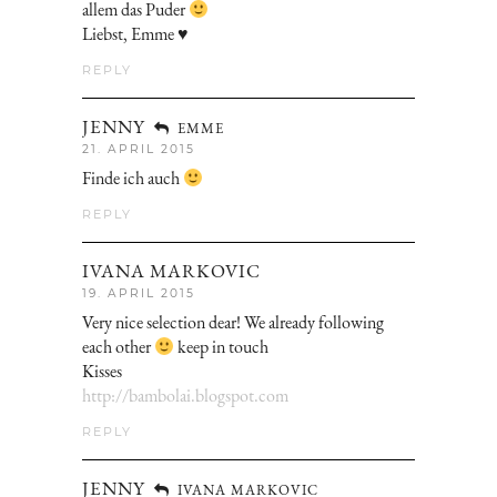
allem das Puder
Liebst, Emme ♥
REPLY
JENNY
EMME
21. APRIL 2015
Finde ich auch
REPLY
IVANA MARKOVIC
19. APRIL 2015
Very nice selection dear! We already following
each other
keep in touch
Kisses
http://bambolai.blogspot.com
REPLY
JENNY
IVANA MARKOVIC