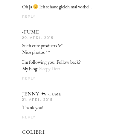
Oh ja
Ich schaue gleich mal vorbei..
REPLY
-FUME
20. APRIL 2015
Such cute products *o*
Nice photos ^^
I'm following you. Follow back?
My blog:
Sleepy Deer
REPLY
JENNY
-FUME
21. APRIL 2015
Thank you!
REPLY
COLIBRI