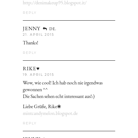
http://denimakeup95.blogspot.it/
REPLY
JENNY
DE.
21. APRIL 2015
Thanks!
REPLY
RIKE♥
19. APRIL 2015
Wow, wie cool! Ich hab noch nie irgendwas
gewonnen ^^
Die Sachen sehen echt interessant aus!:)
Liebe Grüße, Rike❀
mintcandymelon.blogspot.de
REPLY