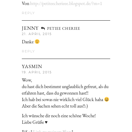
Von
http://petiteecherieee.blogspot.de/?m=1
REPLY
JENNY
PETIEE CHERIEE
21. APRIL 2015
Danke
REPLY
YASMIN
19. APRIL 2015
Wow,
du hast dich bestimmt unglaublich gefreut, als du
erfahren hast, dass du gewonnen hast!!
Ich hab bei sowas nie wirklich viel Glück haha
Aber die Sachen sehen echt toll aus!!:)
Ich wünsche dir noch eine schöne Woche!
Liebe Grüße ♥
P.S.: *
Link zu meinem Blog
*