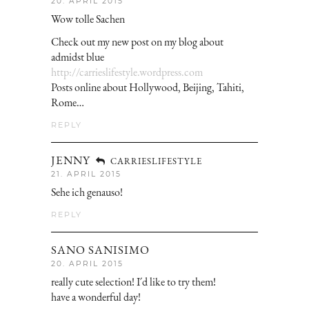
20. APRIL 2015
Wow tolle Sachen
Check out my new post on my blog about
admidst blue
http://carrieslifestyle.wordpress.com
Posts online about Hollywood, Beijing, Tahiti,
Rome…
REPLY
JENNY
CARRIESLIFESTYLE
21. APRIL 2015
Sehe ich genauso!
REPLY
SANO SANISIMO
20. APRIL 2015
really cute selection! I´d like to try them!
have a wonderful day!