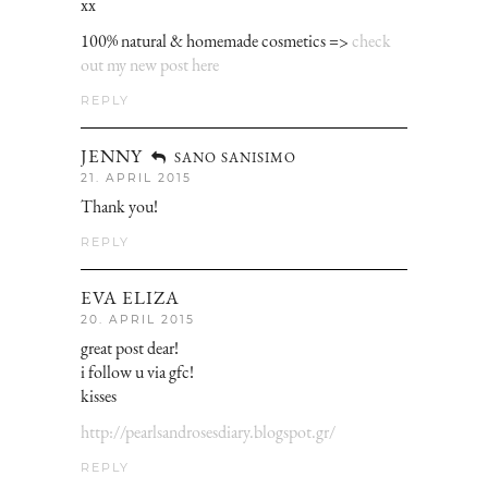
xx
100% natural & homemade cosmetics =>
check
out my new post here
REPLY
JENNY
SANO SANISIMO
21. APRIL 2015
Thank you!
REPLY
EVA ELIZA
20. APRIL 2015
great post dear!
i follow u via gfc!
kisses
http://pearlsandrosesdiary.blogspot.gr/
REPLY