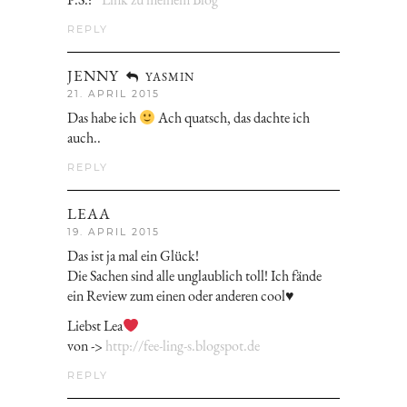
REPLY
JENNY
YASMIN
21. APRIL 2015
Das habe ich
Ach quatsch, das dachte ich
auch..
REPLY
LEAA
19. APRIL 2015
Das ist ja mal ein Glück!
Die Sachen sind alle unglaublich toll! Ich fände
ein Review zum einen oder anderen cool♥
Liebst Lea
von ->
http://fee-ling-s.blogspot.de
REPLY