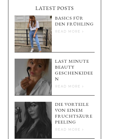
LATEST POSTS
BASICS FÜR
DEN FRÜHLING
READ MORE
LAST MINUTE
BEAUTY
GESCHENKIDEE
N
READ MORE
DIE VORTEILE
VON EINEM
FRUCHTSÄURE
PEELING
READ MORE