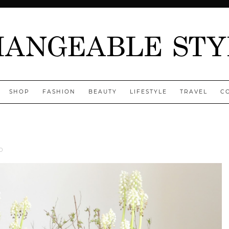
SHOP
FASHION
BEAUTY
LIFESTYLE
TRAVEL
C
Jenny
D