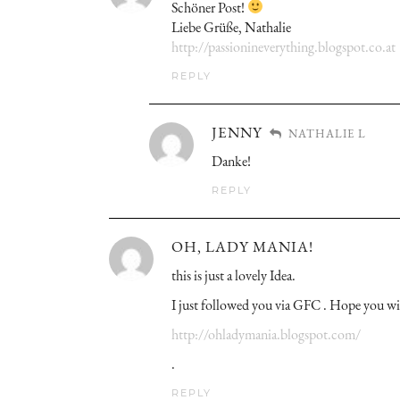
Schöner Post!
Liebe Grüße, Nathalie
http://passionineverything.blogspot.co.at
REPLY
JENNY
NATHALIE L
Danke!
REPLY
OH, LADY MANIA!
this is just a lovely Idea.
I just followed you via GFC . Hope you wi
http://ohladymania.blogspot.com/
.
REPLY