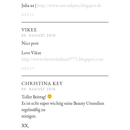
Julia xx |
http://www.sere-ndipity.blogspot.de
REPLY
VIKEE
30. AUGUST 2016
Nice post
Love Vikee
http://www.slavetofashion9771.blogspot.com
REPLY
CHRISTINA KEY
30. AUGUST 2016
Toller Beitrag!
Es ist echt super wichtig seine Beauty Utensilien
regelmäßig zu
reinigen.
XX,