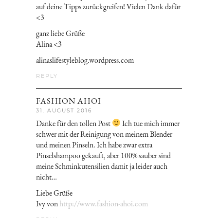
auf deine Tipps zurückgreifen! Vielen Dank dafür
<3
ganz liebe Grüße
Alina <3
alinaslifestyleblog.wordpress.com
REPLY
FASHION AHOI
31. AUGUST 2016
Danke für den tollen Post
Ich tue mich immer
schwer mit der Reinigung von meinem Blender
und meinen Pinseln. Ich habe zwar extra
Pinselshampoo gekauft, aber 100% sauber sind
meine Schminkutensilien damit ja leider auch
nicht…
Liebe Grüße
Ivy von
http://www.fashion-ahoi.com