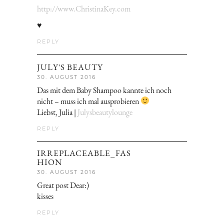
http://www.ChristinaKey.com
♥
REPLY
JULY'S BEAUTY
30. AUGUST 2016
Das mit dem Baby Shampoo kannte ich noch
nicht – muss ich mal ausprobieren
Liebst, Julia |
Julysbeautylounge
REPLY
IRREPLACEABLE_FAS
HION
30. AUGUST 2016
Great post Dear:)
kisses
REPLY