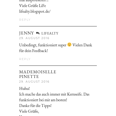
Viele Grüße LiFe
lifealty.blogspot.de/
REPLY
JENNY
LIFEALTY
29. AUGUST 2016
Unbedingt, funktioniert super
Vielen Dank
für dein Feedback!
REPLY
MADEMOISELLE
PINETTE
29. AUGUST 2016
Huhu!
Ich mache das auch immer mit Kernseife. Das
funktioniert bei mir am besten!
Danke für die Tipps!
Viele Grüße,