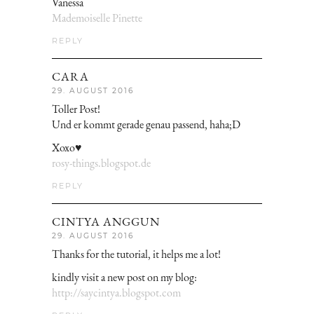
Vanessa
Mademoiselle Pinette
REPLY
CARA
29. AUGUST 2016
Toller Post!
Und er kommt gerade genau passend, haha;D
Xoxo♥
rosy-things.blogspot.de
REPLY
CINTYA ANGGUN
29. AUGUST 2016
Thanks for the tutorial, it helps me a lot!
kindly visit a new post on my blog:
http://saycintya.blogspot.com