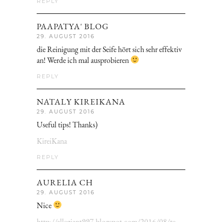
REPLY
PAAPATYA' BLOG
29. AUGUST 2016
die Reinigung mit der Seife hört sich sehr effektiv
an! Werde ich mal ausprobieren
REPLY
NATALY KIREIKANA
29. AUGUST 2016
Useful tips! Thanks)
KireiKana
REPLY
AURELIA CH
29. AUGUST 2016
Nice
http://allegiant997.blogspot.com/2016/08/te-