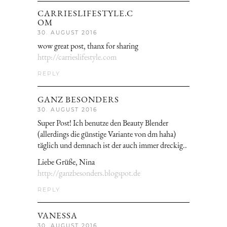
CARRIESLIFESTYLE.C
OM
30. AUGUST 2016
wow great post, thanx for sharing
http://carrieslifestyle.com
REPLY
GANZ BESONDERS
30. AUGUST 2016
Super Post! Ich benutze den Beauty Blender
(allerdings die günstige Variante von dm haha)
täglich und demnach ist der auch immer dreckig..
Liebe Grüße, Nina
http://ganzbesonders.blogspot.de
REPLY
VANESSA
30. AUGUST 2016