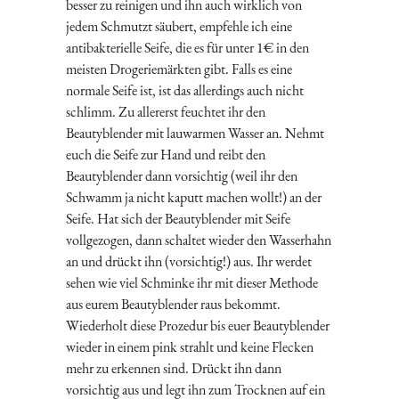
besser zu reinigen und ihn auch wirklich von
jedem Schmutzt säubert, empfehle ich eine
antibakterielle Seife, die es für unter 1€ in den
meisten Drogeriemärkten gibt. Falls es eine
normale Seife ist, ist das allerdings auch nicht
schlimm. Zu allererst feuchtet ihr den
Beautyblender mit lauwarmen Wasser an. Nehmt
euch die Seife zur Hand und reibt den
Beautyblender dann vorsichtig (weil ihr den
Schwamm ja nicht kaputt machen wollt!) an der
Seife. Hat sich der Beautyblender mit Seife
vollgezogen, dann schaltet wieder den Wasserhahn
an und drückt ihn (vorsichtig!) aus. Ihr werdet
sehen wie viel Schminke ihr mit dieser Methode
aus eurem Beautyblender raus bekommt.
Wiederholt diese Prozedur bis euer Beautyblender
wieder in einem pink strahlt und keine Flecken
mehr zu erkennen sind. Drückt ihn dann
vorsichtig aus und legt ihn zum Trocknen auf ein