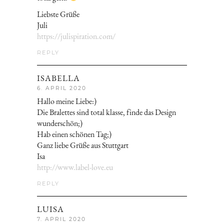
Liebste Grüße
Juli
https://julispiration.com/
REPLY
ISABELLA
6. APRIL 2020
Hallo meine Liebe:)
Die Bralettes sind total klasse, finde das Design
wunderschön;)
Hab einen schönen Tag;)
Ganz liebe Grüße aus Stuttgart
Isa
http://www.label-love.eu
REPLY
LUISA
7. APRIL 2020