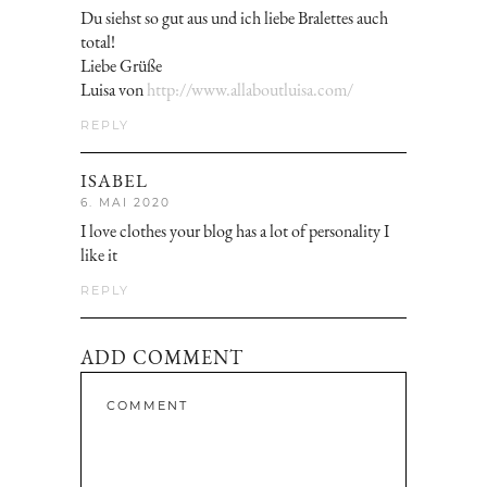
Du siehst so gut aus und ich liebe Bralettes auch
total!
Liebe Grüße
Luisa von
http://www.allaboutluisa.com/
REPLY
ISABEL
6. MAI 2020
I love clothes your blog has a lot of personality I
like it
REPLY
ADD COMMENT