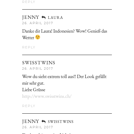
REPLY
JENNY
LAURA
26. APRIL 2017
Danke dir Laura! Indonesien? Wow! Genieß das
Wetter
REPLY
SWISSTWINS
26. APRIL 2017
Wow du sieht extrem toll aus!! Der Look gefällt
mir sehr gut.
Liebe Grüsse
http://www.swisstwins.ch/
REPLY
JENNY
SWISSTWINS
26. APRIL 2017