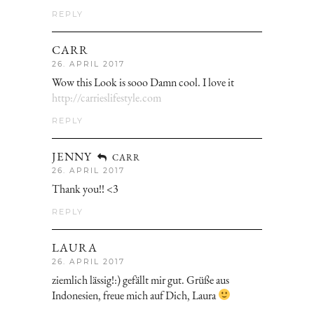
REPLY
CARR
26. APRIL 2017
Wow this Look is sooo Damn cool. I love it
http://carrieslifestyle.com
REPLY
JENNY
CARR
26. APRIL 2017
Thank you!! <3
REPLY
LAURA
26. APRIL 2017
ziemlich lässig!:) gefällt mir gut. Grüße aus
Indonesien, freue mich auf Dich, Laura