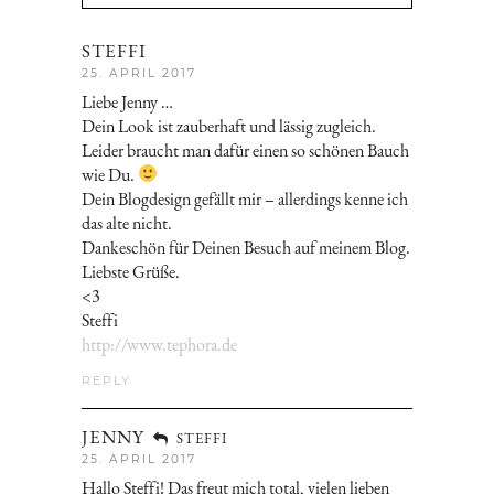
STEFFI
25. APRIL 2017
Liebe Jenny …
Dein Look ist zauberhaft und lässig zugleich.
Leider braucht man dafür einen so schönen Bauch
wie Du.
Dein Blogdesign gefällt mir – allerdings kenne ich
das alte nicht.
Dankeschön für Deinen Besuch auf meinem Blog.
Liebste Grüße.
<3
Steffi
http://www.tephora.de
REPLY
JENNY
STEFFI
25. APRIL 2017
Hallo Steffi! Das freut mich total, vielen lieben