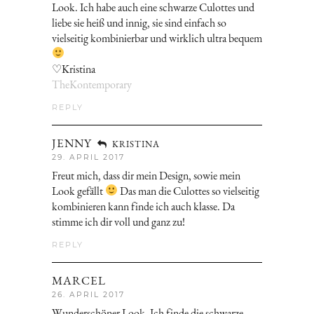
Look. Ich habe auch eine schwarze Culottes und
liebe sie heiß und innig, sie sind einfach so
vielseitig kombinierbar und wirklich ultra bequem
♡Kristina
TheKontemporary
REPLY
JENNY
KRISTINA
29. APRIL 2017
Freut mich, dass dir mein Design, sowie mein
Look gefällt
Das man die Culottes so vielseitig
kombinieren kann finde ich auch klasse. Da
stimme ich dir voll und ganz zu!
REPLY
MARCEL
26. APRIL 2017
Wunderschöner Look. Ich finde die schwarze