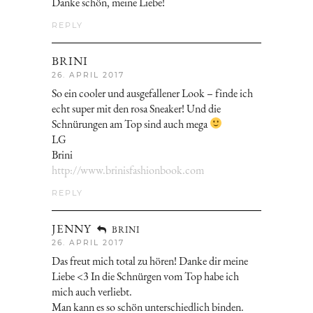
Danke schön, meine Liebe!
REPLY
BRINI
26. APRIL 2017
So ein cooler und ausgefallener Look – finde ich
echt super mit den rosa Sneaker! Und die
Schnürungen am Top sind auch mega
LG
Brini
http://www.brinisfashionbook.com
REPLY
JENNY
BRINI
26. APRIL 2017
Das freut mich total zu hören! Danke dir meine
Liebe <3 In die Schnürgen vom Top habe ich
mich auch verliebt.
Man kann es so schön unterschiedlich binden.