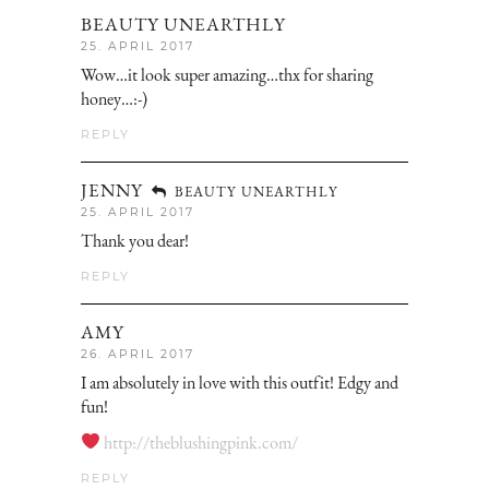
BEAUTY UNEARTHLY
25. APRIL 2017
Wow…it look super amazing…thx for sharing
honey…:-)
REPLY
JENNY
BEAUTY UNEARTHLY
25. APRIL 2017
Thank you dear!
REPLY
AMY
26. APRIL 2017
I am absolutely in love with this outfit! Edgy and
fun!
http://theblushingpink.com/
REPLY