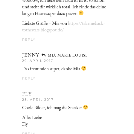
woooow, ich liebe dein Outfit! Es ist so schön
und steht dir wirklich total. Ich finde das deine
langen Haare super dazu passen
Liebste Grüße – Mia von
https://takemeback-
tothestars.blogspot.de/
REPLY
JENNY
MIA MARIE LOUISE
29. APRIL 2017
Das freut mich super, danke Mia
REPLY
FLY
28. APRIL 2017
Coole Bilder, ich mag die Sneaker
Alles Liebe
Fly
REPLY