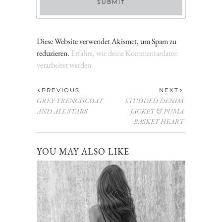
Diese Website verwendet Akismet, um Spam zu
reduzieren.
Erfahre, wie deine Kommentardaten
verarbeitet werden.
PREVIOUS
NEXT
GREY TRENCHCOAT
STUDDED DENIM
AND ALL STARS
JACKET & PUMA
BASKET HEART
YOU MAY ALSO LIKE