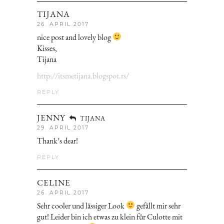
TIJANA
26. APRIL 2017
nice post and lovely blog
Kisses,
Tijana
http://itsmetijana.blogspot.rs/
REPLY
JENNY
TIJANA
29. APRIL 2017
Thank’s dear!
REPLY
CELINE
26. APRIL 2017
Sehr cooler und lässiger Look
gefällt mir sehr
gut! Leider bin ich etwas zu klein für Culotte mit