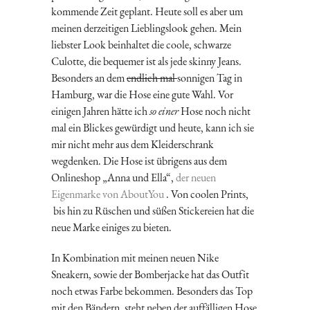
kommende Zeit geplant. Heute soll es aber um
meinen derzeitigen Lieblingslook gehen. Mein
liebster Look beinhaltet die coole, schwarze
Culotte, die bequemer ist als jede skinny Jeans.
Besonders an dem
endlich mal
sonnigen Tag in
Hamburg, war die Hose eine gute Wahl. Vor
einigen Jahren hätte ich
so einer
Hose noch nicht
mal ein Blickes gewürdigt und heute, kann ich sie
mir nicht mehr aus dem Kleiderschrank
wegdenken. Die Hose ist übrigens aus dem
Onlineshop „Anna und Ella“,
der neuen
Eigenmarke von AboutYou
. Von coolen Prints,
bis hin zu Rüschen und süßen Stickereien hat die
neue Marke einiges zu bieten.
In Kombination mit meinen neuen Nike
Sneakern, sowie der Bomberjacke hat das Outfit
noch etwas Farbe bekommen. Besonders das Top
mit den Bändern, steht neben der auffälligen Hose