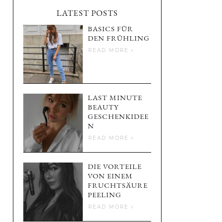
LATEST POSTS
BASICS FÜR
DEN FRÜHLING
READ MORE
LAST MINUTE
BEAUTY
GESCHENKIDEE
N
READ MORE
DIE VORTEILE
VON EINEM
FRUCHTSÄURE
PEELING
READ MORE