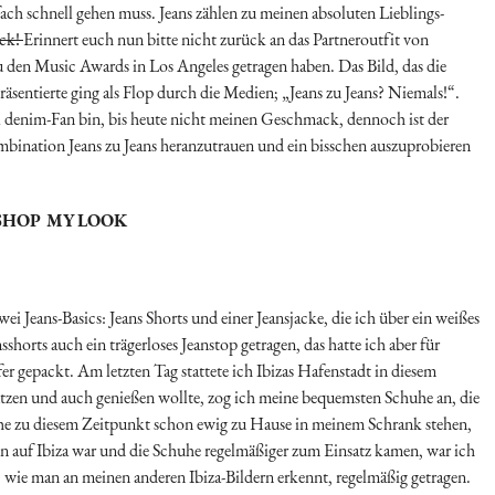
ach schnell gehen muss. Jeans zählen zu meinen absoluten Lieblings-
ck!
Erinnert euch nun bitte nicht zurück an das Partneroutfit von
u den Music Awards in Los Angeles getragen haben. Das Bild, das die
äsentierte ging als Flop durch die Medien; „Jeans zu Jeans? Niemals!“.
ll denim-Fan bin, bis heute nicht meinen Geschmack, dennoch ist der
ombination Jeans zu Jeans heranzutrauen und ein bisschen auszuprobieren
SHOP MY LOOK
Jeans-Basics: Jeans Shorts und einer Jeansjacke, die ich über ein weißes
shorts auch ein trägerloses Jeanstop getragen, das hatte ich aber für
r gepackt. Am letzten Tag stattete ich Ibizas Hafenstadt in diesem
nutzen und auch genießen wollte, zog ich meine bequemsten Schuhe an, die
uhe zu diesem Zeitpunkt schon ewig zu Hause in meinem Schrank stehen,
ann auf Ibiza war und die Schuhe regelmäßiger zum Einsatz kamen, war ich
 wie man an meinen anderen Ibiza-Bildern erkennt, regelmäßig getragen.