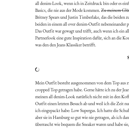
all denim-Look, wenn ich in Zeitdruck bin oder es einf
Basics, die nie aus der Mode kommen.
Zu meinem Glü
Britney Spears und Justin Timberlake, das die beiden z
beiden in einem all over denim-Outfit nebeneinander pr
Das Outfit war gewagt und trifft, auch wenn ich ein a
Partnerlook eine gute Inspiration dafür, sich an die K
was den den Jeans Klassiker betrifft.
Mein Outfit besteht ausgenommen von dem Top aus zwei 
cropped Top getragen habe. Gerne hätte ich zu der Jeans
meinen all denim-Look natürlich nicht mit in den Koffe
Outfit einen letzten Besuch ab und weil ich die Zeit 
ich eingepackt habe: Low Supergas. Ich hatte die Sch
aber sie in Hamburg so gut wie nie getragen, als ich d
überrascht wie bequem die Sneaker waren und habe sie,