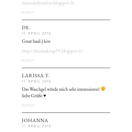
mintcandymelon.blogspot.de
REPLY
DE.
11. APRIL 2015
Great haul:) kiss
http://denimakeup95.blogspot.it/
REPLY
LARISSA T.
11. APRIL 2015
Das Waschgel würde mich sehr interessieren!
liebe Grüße ♥
REPLY
JOHANNA
11. APRIL 2015