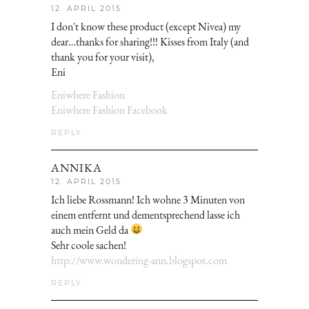
12. APRIL 2015
I don't know these product (except Nivea) my
dear…thanks for sharing!!! Kisses from Italy (and
thank you for your visit),
Eni
Eniwhere Fashion
Eniwhere Fashion Facebook
REPLY
ANNIKA
12. APRIL 2015
Ich liebe Rossmann! Ich wohne 3 Minuten von
einem entfernt und dementsprechend lasse ich
auch mein Geld da
Sehr coole sachen!
http://www.wondering-ann.blogspot.com
REPLY