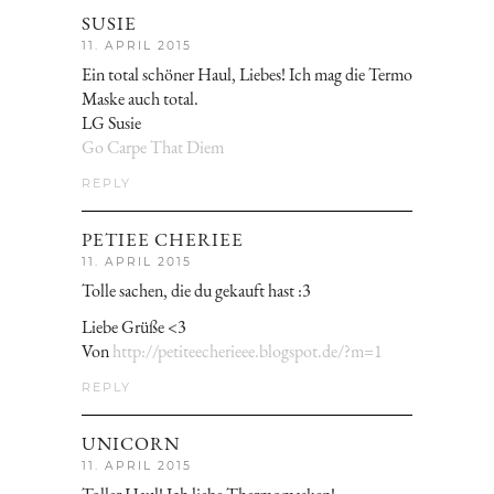
SUSIE
11. APRIL 2015
Ein total schöner Haul, Liebes! Ich mag die Termo
Maske auch total.
LG Susie
Go Carpe That Diem
REPLY
PETIEE CHERIEE
11. APRIL 2015
Tolle sachen, die du gekauft hast :3
Liebe Grüße <3
Von
http://petiteecherieee.blogspot.de/?m=1
REPLY
UNICORN
11. APRIL 2015