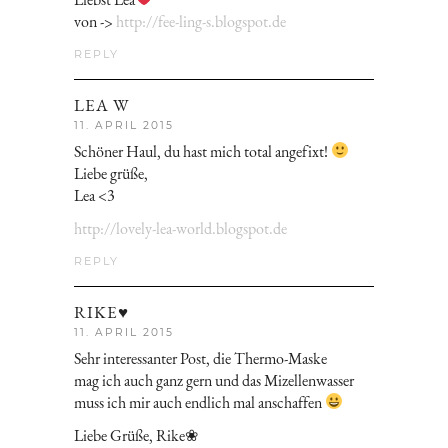
von ->
http://fee-ling-s.blogspot.de
REPLY
LEA W
11. APRIL 2015
Schöner Haul, du hast mich total angefixt!
Liebe grüße,
Lea <3
http://lovely-lea-world.blogspot.de
REPLY
RIKE♥
11. APRIL 2015
Sehr interessanter Post, die Thermo-Maske
mag ich auch ganz gern und das Mizellenwasser
muss ich mir auch endlich mal anschaffen
Liebe Grüße, Rike❀