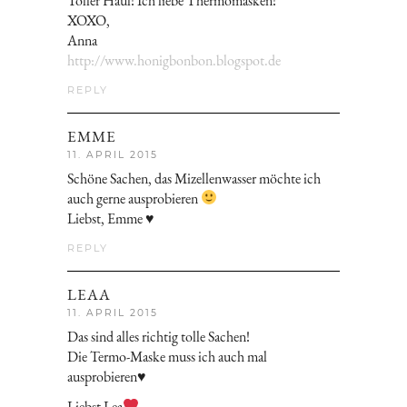
Toller Haul! Ich liebe Thermomasken!
XOXO,
Anna
http://www.honigbonbon.blogspot.de
REPLY
EMME
11. APRIL 2015
Schöne Sachen, das Mizellenwasser möchte ich
auch gerne ausprobieren
Liebst, Emme ♥
REPLY
LEAA
11. APRIL 2015
Das sind alles richtig tolle Sachen!
Die Termo-Maske muss ich auch mal
ausprobieren♥
Liebst Lea