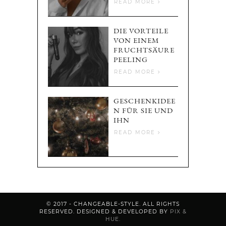
READ MORE
DIE VORTEILE
VON EINEM
FRUCHTSÄURE
PEELING
READ MORE
GESCHENKIDEE
N FÜR SIE UND
IHN
READ MORE
© 2017 - CHANGEABLE-STYLE. ALL RIGHTS
RESERVED.
DESIGNED & DEVELOPED BY
PIX &
HUE.