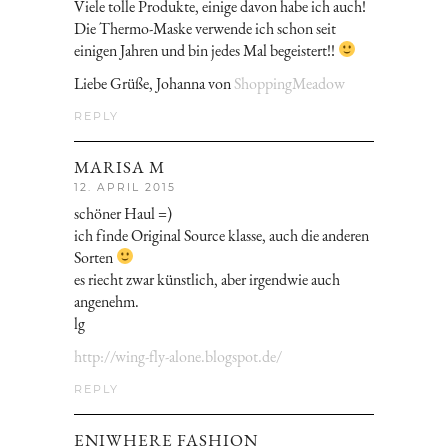
Viele tolle Produkte, einige davon habe ich auch!
Die Thermo-Maske verwende ich schon seit
einigen Jahren und bin jedes Mal begeistert!!
Liebe Grüße, Johanna von
ShoppingMeadow
REPLY
MARISA M
12. APRIL 2015
schöner Haul =)
ich finde Original Source klasse, auch die anderen
Sorten
es riecht zwar künstlich, aber irgendwie auch
angenehm.
lg
http://wing-fly-alone.blogspot.de/
REPLY
ENIWHERE FASHION