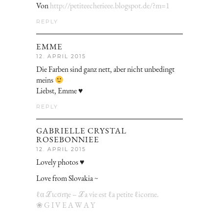
Von
http://petiteecherieee.blogspot.de/?m=1
REPLY
EMME
12. APRIL 2015
Die Farben sind ganz nett, aber nicht unbedingt
meins
Liebst, Emme ♥
REPLY
GABRIELLE CRYSTAL
ROSEBONNIEE
12. APRIL 2015
Lovely photos ♥
Love from Slovakia ~
ℓα ℒιcσrηe – ℒa vie est ℓa petite ℓicorne.
❀ G I V E A W A Y