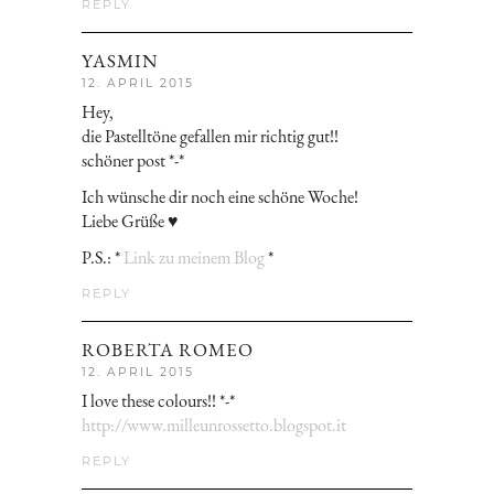
REPLY
YASMIN
12. APRIL 2015
Hey,
die Pastelltöne gefallen mir richtig gut!!
schöner post *-*
Ich wünsche dir noch eine schöne Woche!
Liebe Grüße ♥
P.S.: *
Link zu meinem Blog
*
REPLY
ROBERTA ROMEO
12. APRIL 2015
I love these colours!! *-*
http://www.milleunrossetto.blogspot.it
REPLY