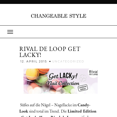
RIVAL DE LOOP GET
LACKY!
Jenny
12. APRIL 2015
UNCATEGORIZED
Süßes auf die Nägel – Nagellacke im
Candy-
Look
sind total im Trend.
Die
Limited Edition