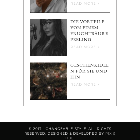
READ MORE
DIE VORTEILE
VON EINEM
FRUCHTSÄURE
PEELING
READ MORE
GESCHENKIDEE
N FÜR SIE UND
IHN
READ MORE
© 2017 - CHANGEABLE-STYLE. ALL RIGHTS
RESERVED.
DESIGNED & DEVELOPED BY
PIX &
HUE.