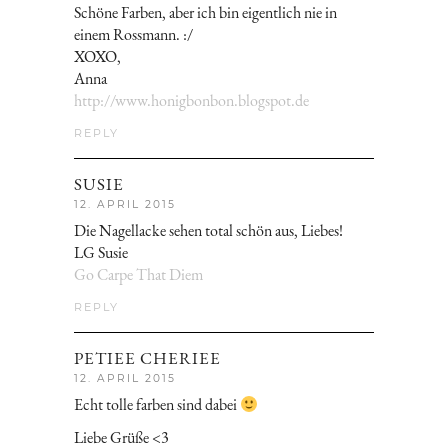
Schöne Farben, aber ich bin eigentlich nie in
einem Rossmann. :/
XOXO,
Anna
http://www.honigbonbon.blogspot.de
REPLY
SUSIE
12. APRIL 2015
Die Nagellacke sehen total schön aus, Liebes!
LG Susie
Go Carpe That Diem
REPLY
PETIEE CHERIEE
12. APRIL 2015
Echt tolle farben sind dabei
Liebe Grüße <3