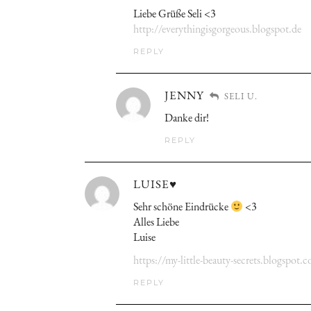
Liebe Grüße Seli <3
http://everythingisgorgeous.blogspot.de
REPLY
JENNY
SELI U.
Danke dir!
REPLY
LUISE♥
Sehr schöne Eindrücke
<3
Alles Liebe
Luise
https://my-little-beauty-secrets.blogspot.
REPLY