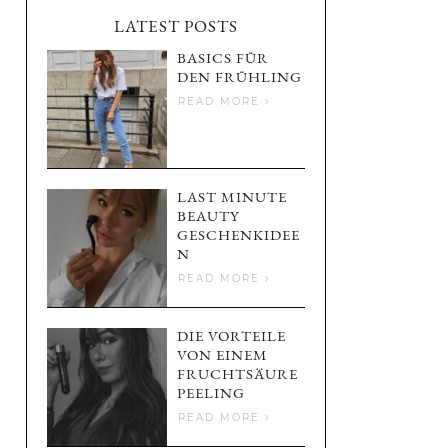
LATEST POSTS
BASICS FÜR
DEN FRÜHLING
READ MORE
LAST MINUTE
BEAUTY
GESCHENKIDEE
N
READ MORE
DIE VORTEILE
VON EINEM
FRUCHTSÄURE
PEELING
READ MORE