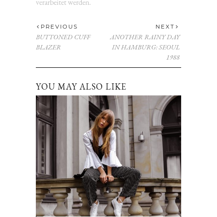
verarbeitet werden.
PREVIOUS
NEXT
BUTTONED CUFF
ANOTHER RAINY DAY
BLAZER
IN HAMBURG: SEOUL
1988
YOU MAY ALSO LIKE