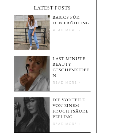
LATEST POSTS
BASICS FÜR
DEN FRÜHLING
READ MORE
LAST MINUTE
BEAUTY
GESCHENKIDEE
N
READ MORE
DIE VORTEILE
VON EINEM
FRUCHTSÄURE
PEELING
READ MORE