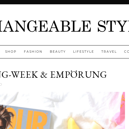
SHOP
FASHION
BEAUTY
LIFESTYLE
TRAVEL
C
NG-WEEK & EMPÖRUNG
Jenny
D