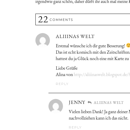
irgendwie ganz schön, daher dürft ihr auch mal meine
22
COMMENTS
ALIIINAS WELT
Erstmal wünsche ich dir gute Besserung!
Das ist echt komisch mit den Zeitschriften…
hattest du ja Glück noch eine mit Karte 
Liebe Grüße
Alina von
http://aliiinaswelt.blogspot.de
REPLY
JENNY
ALIIINAS WELT
Vielen lieben Dank! Ja ganz deiner M
nachvollziehen kann ich das nicht.
REPLY