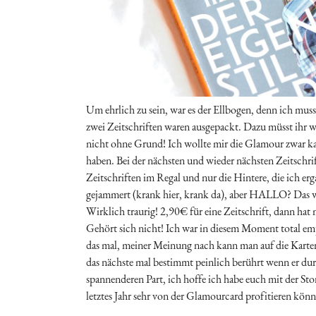
Um ehrlich zu sein, war es der Ellbogen, denn ich musst
zwei Zeitschriften waren ausgepackt. Dazu müsst ihr wi
nicht ohne Grund! Ich wollte mir die Glamour zwar ka
haben. Bei der nächsten und wieder nächsten Zeitschrift
Zeitschriften im Regal und nur die Hintere, die ich er
gejammert (krank hier, krank da), aber HALLO? Das
Wirklich traurig! 2,90€ für eine Zeitschrift, dann hat
Gehört sich nicht! Ich war in diesem Moment total emp
das mal, meiner Meinung nach kann man auf die Karten
das nächste mal bestimmt peinlich berührt wenn er d
spannenderen Part, ich hoffe ich habe euch mit der Stor
letztes Jahr sehr von der Glamourcard profitieren kön