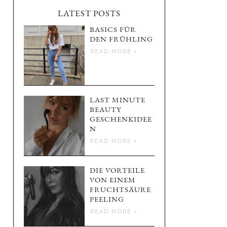
LATEST POSTS
BASICS FÜR
DEN FRÜHLING
READ MORE
LAST MINUTE
BEAUTY
GESCHENKIDEE
N
READ MORE
DIE VORTEILE
VON EINEM
FRUCHTSÄURE
PEELING
READ MORE