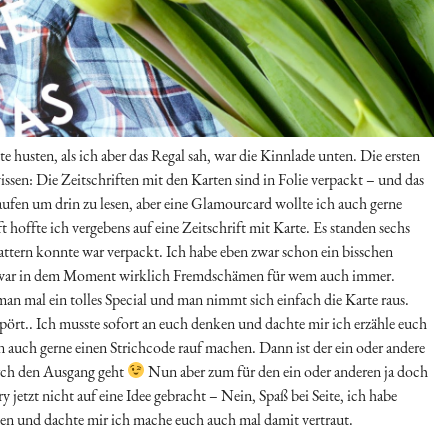
e husten, als ich aber das Regal sah, war die Kinnlade unten. Die ersten
ssen: Die Zeitschriften mit den Karten sind in Folie verpackt – und das
ufen um drin zu lesen, aber eine Glamourcard wollte ich auch gerne
 hoffte ich vergebens auf eine Zeitschrift mit Karte. Es standen sechs
gattern konnte war verpackt. Ich habe eben zwar schon ein bisschen
 war in dem Moment wirklich Fremdschämen für wem auch immer.
 man mal ein tolles Special und man nimmt sich einfach die Karte raus.
ört.. Ich musste sofort an euch denken und dachte mir ich erzähle euch
 auch gerne einen Strichcode rauf machen. Dann ist der ein oder andere
urch den Ausgang geht
Nun aber zum für den ein oder anderen ja doch
y jetzt nicht auf eine Idee gebracht – Nein, Spaß bei Seite, ich habe
nen und dachte mir ich mache euch auch mal damit vertraut.