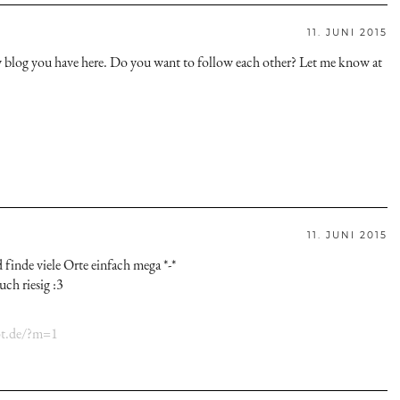
11. JUNI 2015
y blog you have here. Do you want to follow each other? Let me know at
11. JUNI 2015
finde viele Orte einfach mega *-*
ch riesig :3
pot.de/?m=1