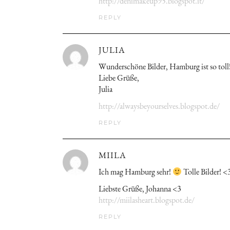
http://denimakeup95.blogspot.it/
REPLY
JULIA
Wunderschöne Bilder, Hamburg ist so toll
Liebe Grüße,
Julia
http://alwaysbeyourselves.blogspot.de/
REPLY
MIILA
Ich mag Hamburg sehr!
Tolle Bilder! <
Liebste Grüße, Johanna <3
http://miilasheart.blogspot.de/
REPLY