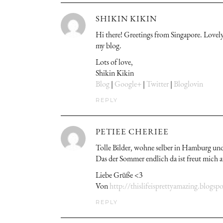
SHIKIN KIKIN
Hi there! Greetings from Singapore. Lovel
my blog.
Lots of love,
Shikin Kikin
Blog
|
Google+
|
Twitter
|
Bloglovin
REPLY
PETIEE CHERIEE
Tolle Bilder, wohne selber in Hamburg und 
Das der Sommer endlich da ist freut mich au
Liebe Grüße <3
Von
http://thislifeisprettyamazing.blogs
REPLY