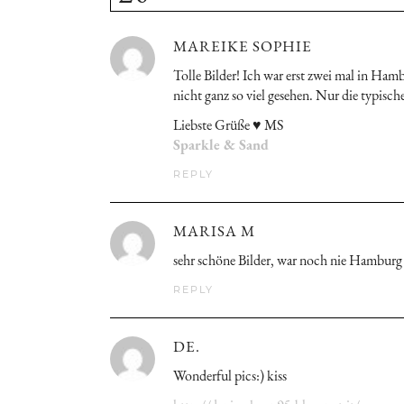
MAREIKE SOPHIE
Tolle Bilder! Ich war erst zwei mal in H
nicht ganz so viel gesehen. Nur die typisc
Liebste Grüße ♥ MS
Sparkle & Sand
REPLY
MARISA M
sehr schöne Bilder, war noch nie Hambur
REPLY
DE.
Wonderful pics:) kiss