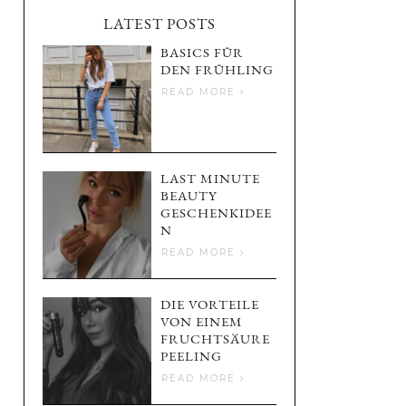
LATEST POSTS
BASICS FÜR
DEN FRÜHLING
READ MORE
LAST MINUTE
BEAUTY
GESCHENKIDEE
N
READ MORE
DIE VORTEILE
VON EINEM
FRUCHTSÄURE
PEELING
READ MORE