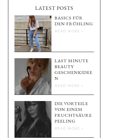
LATEST POSTS
BASICS FÜR
DEN FRÜHLING
READ MORE
LAST MINUTE
BEAUTY
GESCHENKIDEE
N
READ MORE
DIE VORTEILE
VON EINEM
FRUCHTSÄURE
PEELING
READ MORE