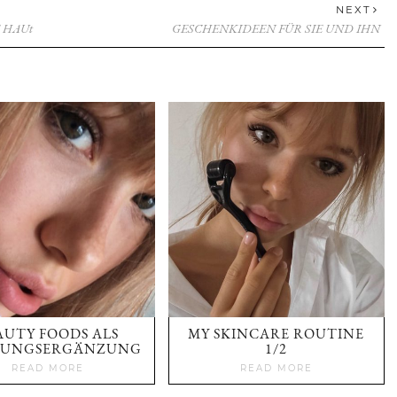
NEXT
 HAUt
GESCHENKIDEEN FÜR SIE UND IHN
AUTY FOODS ALS
MY SKINCARE ROUTINE
UNGSERGÄNZUNG
1/2
READ MORE
READ MORE