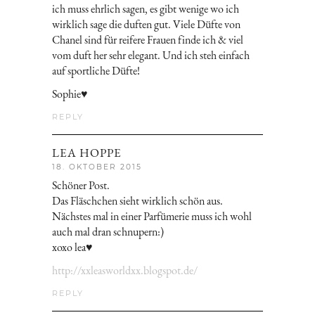
ich muss ehrlich sagen, es gibt wenige wo ich
wirklich sage die duften gut. Viele Düfte von
Chanel sind für reifere Frauen finde ich & viel
vom duft her sehr elegant. Und ich steh einfach
auf sportliche Düfte!
Sophie♥
REPLY
LEA HOPPE
18. OKTOBER 2015
Schöner Post.
Das Fläschchen sieht wirklich schön aus.
Nächstes mal in einer Parfümerie muss ich wohl
auch mal dran schnupern:)
xoxo lea♥
http://xxleasworldxx.blogspot.de/
REPLY