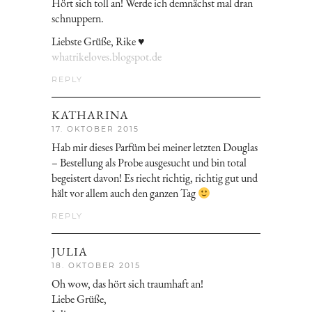
Hört sich toll an! Werde ich demnächst mal dran
schnuppern.
Liebste Grüße, Rike ♥
whatrikeloves.blogspot.de
REPLY
KATHARINA
17. OKTOBER 2015
Hab mir dieses Parfüm bei meiner letzten Douglas
– Bestellung als Probe ausgesucht und bin total
begeistert davon! Es riecht richtig, richtig gut und
hält vor allem auch den ganzen Tag
REPLY
JULIA
18. OKTOBER 2015
Oh wow, das hört sich traumhaft an!
Liebe Grüße,