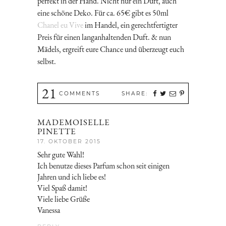
perfekt in der Hand. Nicht nur ein Duft, auch
eine schöne Deko. Für ca. 65€ gibt es 50ml
Chanel eu Vive
im Handel, ein gerechtfertigter
Preis für einen langanhaltenden Duft. & nun
Mädels, ergreift eure Chance und überzeugt euch
selbst.
21
COMMENTS
SHARE:
MADEMOISELLE
PINETTE
17. OKTOBER 2015
Sehr gute Wahl!
Ich benutze dieses Parfum schon seit einigen
Jahren und ich liebe es!
Viel Spaß damit!
Viele liebe Grüße
Vanessa