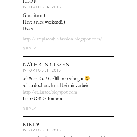
HION
17. OKTOBER 2015
Great item:)
Have a nice weekend!:)
kisses
http://irreplaceable-fashion.blogspot.com/
REPLY
KATHRIN GIESEN
17. OKTOBER 2015
schöner Post! Gefällt mir sehr gut
schau doch auch mal bei mir vorbei:
http://sailarace.blogspot.com
Liebe Grüße, Kathrin
REPLY
RIKE♥
17. OKTOBER 2015