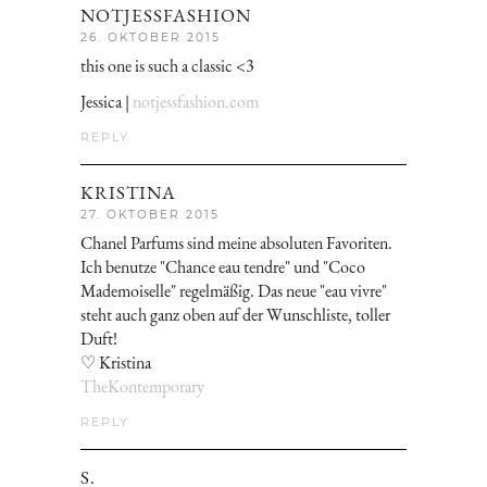
NOTJESSFASHION
26. OKTOBER 2015
this one is such a classic <3
Jessica |
notjessfashion.com
REPLY
KRISTINA
27. OKTOBER 2015
Chanel Parfums sind meine absoluten Favoriten.
Ich benutze "Chance eau tendre" und "Coco
Mademoiselle" regelmäßig. Das neue "eau vivre"
steht auch ganz oben auf der Wunschliste, toller
Duft!
♡ Kristina
TheKontemporary
REPLY
S.