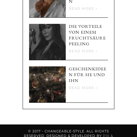
N
READ MORE
DIE VORTEILE
VON EINEM
FRUCHTSÄURE
PEELING
READ MORE
GESCHENKIDEE
N FÜR SIE UND
IHN
READ MORE
© 2017 - CHANGEABLE-STYLE. ALL RIGHTS
RESERVED.
DESIGNED & DEVELOPED BY
PIX &