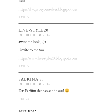
Julia
http://alwaysbeyourselves.blogspot.de/
REPLY
LIVE-STYLE20
18. OKTOBER 2015
awesome look ; -))
i invite to me too
http://www.live-style20.blogspot.com
REPLY
SABRINA S.
18. OKTOBER 2015
Das Parfüm sieht so schön aus!
REPLY
HELENA