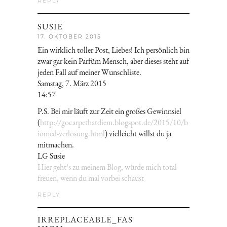
REPLY
SUSIE
17. OKTOBER 2015
Ein wirklich toller Post, Liebes! Ich persönlich bin
zwar gar kein Parfüm Mensch, aber dieses steht auf
jeden Fall auf meiner Wunschliste.
Samstag, 7. März 2015
14:57
P.S. Bei mir läuft zur Zeit ein großes Gewinnsiel
(
http://gocarpethatdiem.blogspot.de/2015/10/b
iomed-verlosung.html
) vielleicht willst du ja
mitmachen.
LG Susie
Hier geht’s zu meinem Blog, würde mich total
freuen, wenn du mal vorbei schaust
REPLY
IRREPLACEABLE_FAS