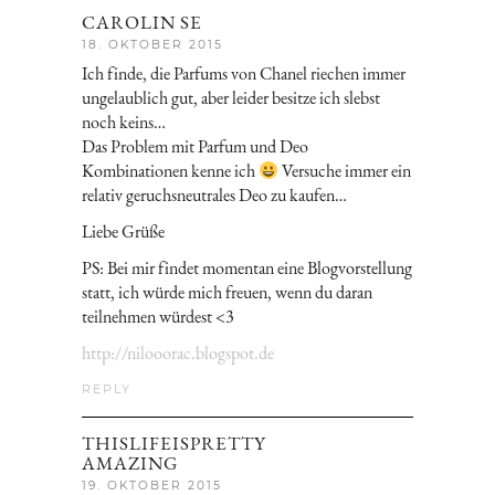
CAROLIN SE
18. OKTOBER 2015
Ich finde, die Parfums von Chanel riechen immer
ungelaublich gut, aber leider besitze ich slebst
noch keins…
Das Problem mit Parfum und Deo
Kombinationen kenne ich
Versuche immer ein
relativ geruchsneutrales Deo zu kaufen…
Liebe Grüße
PS: Bei mir findet momentan eine Blogvorstellung
statt, ich würde mich freuen, wenn du daran
teilnehmen würdest <3
http://nilooorac.blogspot.de
REPLY
THISLIFEISPRETTY
AMAZING
19. OKTOBER 2015