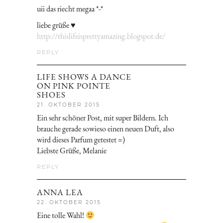
uii das riecht megaa *-*
liebe grüße ♥
http://thislifeisprettyamazing.blogspot.de/
REPLY
LIFE SHOWS A DANCE
ON PINK POINTE
SHOES
21. OKTOBER 2015
Ein sehr schöner Post, mit super Bildern. Ich
brauche gerade sowieso einen neuen Duft, also
wird dieses Parfum getestet =)
Liebste Grüße, Melanie
REPLY
ANNA LEA
22. OKTOBER 2015
Eine tolle Wahl!