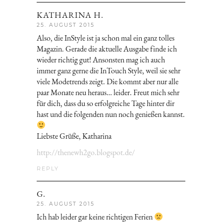
KATHARINA H.
25. AUGUST 2015
Also, die InStyle ist ja schon mal ein ganz tolles
Magazin. Gerade die aktuelle Ausgabe finde ich
wieder richtig gut! Ansonsten mag ich auch
immer ganz gerne die InTouch Style, weil sie sehr
viele Modetrends zeigt. Die kommt aber nur alle
paar Monate neu heraus… leider. Freut mich sehr
für dich, dass du so erfolgreiche Tage hinter dir
hast und die folgenden nun noch genießen kannst.
Liebste Grüße, Katharina
http://thenewh2go.blogspot.de/
REPLY
G.
25. AUGUST 2015
Ich hab leider gar keine richtigen Ferien