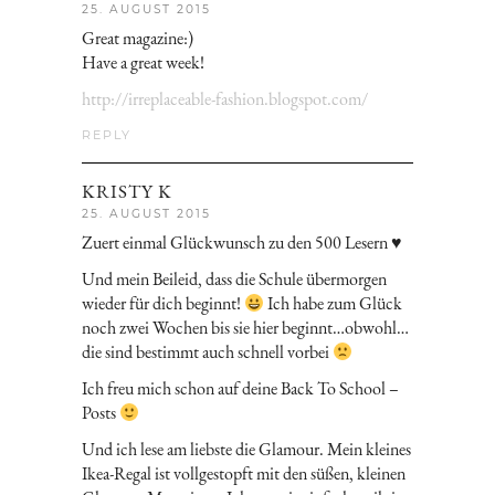
25. AUGUST 2015
Great magazine:)
Have a great week!
http://irreplaceable-fashion.blogspot.com/
REPLY
KRISTY K
25. AUGUST 2015
Zuert einmal Glückwunsch zu den 500 Lesern ♥
Und mein Beileid, dass die Schule übermorgen
wieder für dich beginnt!
Ich habe zum Glück
noch zwei Wochen bis sie hier beginnt…obwohl…
die sind bestimmt auch schnell vorbei
Ich freu mich schon auf deine Back To School –
Posts
Und ich lese am liebste die Glamour. Mein kleines
Ikea-Regal ist vollgestopft mit den süßen, kleinen