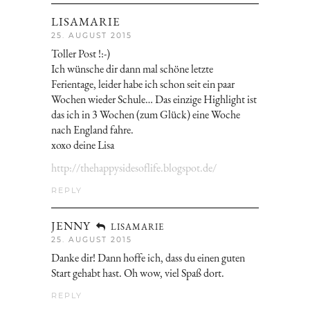
LISAMARIE
25. AUGUST 2015
Toller Post !:-)
Ich wünsche dir dann mal schöne letzte
Ferientage, leider habe ich schon seit ein paar
Wochen wieder Schule… Das einzige Highlight ist
das ich in 3 Wochen (zum Glück) eine Woche
nach England fahre.
xoxo deine Lisa
http://thehappysidesoflife.blogspot.de/
REPLY
JENNY
LISAMARIE
25. AUGUST 2015
Danke dir! Dann hoffe ich, dass du einen guten
Start gehabt hast. Oh wow, viel Spaß dort.
REPLY