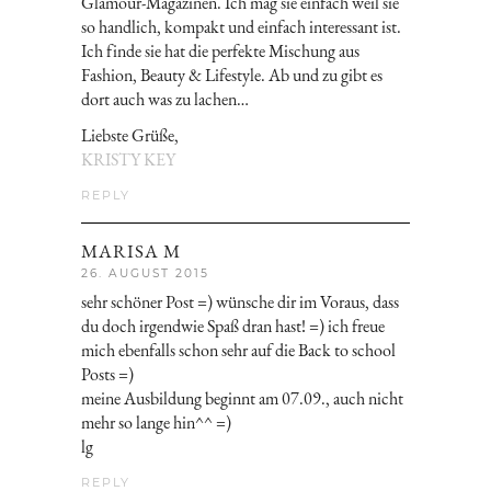
Glamour-Magazinen. Ich mag sie einfach weil sie
so handlich, kompakt und einfach interessant ist.
Ich finde sie hat die perfekte Mischung aus
Fashion, Beauty & Lifestyle. Ab und zu gibt es
dort auch was zu lachen…
Liebste Grüße,
KRISTY KEY
REPLY
MARISA M
26. AUGUST 2015
sehr schöner Post =) wünsche dir im Voraus, dass
du doch irgendwie Spaß dran hast! =) ich freue
mich ebenfalls schon sehr auf die Back to school
Posts =)
meine Ausbildung beginnt am 07.09., auch nicht
mehr so lange hin^^ =)
lg
REPLY