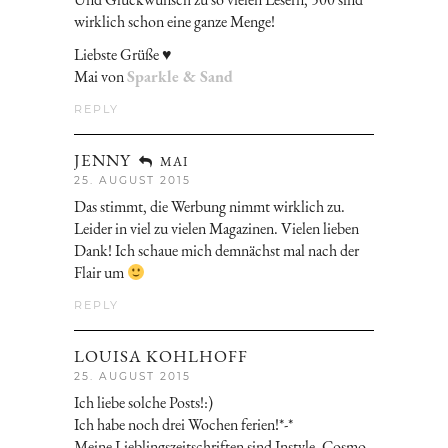
wirklich schon eine ganze Menge!
Liebste Grüße ♥
Mai von
Sparkle & Sand
REPLY
JENNY
MAI
25. AUGUST 2015
Das stimmt, die Werbung nimmt wirklich zu.
Leider in viel zu vielen Magazinen. Vielen lieben
Dank! Ich schaue mich demnächst mal nach der
Flair um
REPLY
LOUISA KOHLHOFF
25. AUGUST 2015
Ich liebe solche Posts!:)
Ich habe noch drei Wochen ferien!*-*
Meine Lieblingszeitschriften sind Instyle, Cosmo