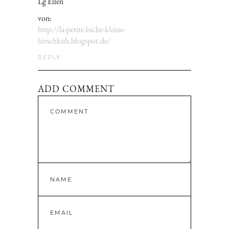
Lg Ellen
von:
http://la-petite-biche-kleine-
hirschkuh.blogspot.de/
REPLY
ADD COMMENT