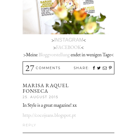
>
<
INSTAGRAM
>
FACEBOOK
<
>Meine
Bloggvorstellung
endet in wenigen Tage<
27
COMMENTS
SHARE:
MARISA RAQUEL
FONSECA
25. AUGUST 2015
In Style is a great magazine! xx
http://cocojeans.blogspot.pt
REPLY