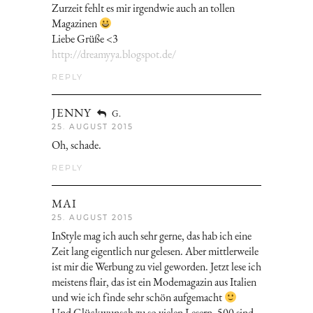
Zurzeit fehlt es mir irgendwie auch an tollen
Magazinen
Liebe Grüße <3
http://dreamyya.blogspot.de/
REPLY
JENNY
G.
25. AUGUST 2015
Oh, schade.
REPLY
MAI
25. AUGUST 2015
InStyle mag ich auch sehr gerne, das hab ich eine
Zeit lang eigentlich nur gelesen. Aber mittlerweile
ist mir die Werbung zu viel geworden. Jetzt lese ich
meistens flair, das ist ein Modemagazin aus Italien
und wie ich finde sehr schön aufgemacht
Und Glückwunsch zu so vielen Lesern, 500 sind