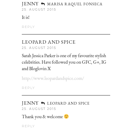
JENNY
MARISA RAQUEL FONSECA
25. AUGUST 2015
It is!
REPLY
LEOPARD AND SPICE
25. AUGUST 2015
Sarah Jessica Parker is one of my favourite stylish
celebrities. Have followed you on GFC, G+, IG
and Bloglovin X
http://www.leopardandspice.com/
REPLY
JENNY
LEOPARD AND SPICE
25. AUGUST 2015
Thank you & welcome
REPLY