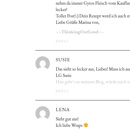
nehm da immer Gyros Fleisch vom Kaufland
lecker!
Toller Post!:) Dein Rezept werd ich auch 
Liebe Grüße Marina von,
–>ThinkingOutLoud<–
REPLY
SUSIE
Das sieht so lecker aus, Liebes! Muss ich 
LG Susie
Hier geht’s zu meinem Blog, würde mich to
REPLY
LENA
Sieht gut aus!
Ich liebe Wraps