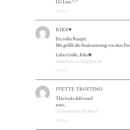
LG Lena ^.^
REPLY
RIKE♥
Ein tolles Rezept!
Mir gefällt die Strukturierung von dem Post
Liebe Grüße, Rike❀
whatrikeloves.blogspot.de
REPLY
IVETTE TROITINO
This looks delicious!!
xoxo,
Glamour State Of Mind
REPLY