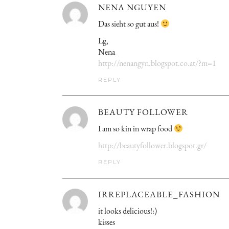
NENA NGUYEN
Das sieht so gut aus!
Lg,
Nena
http://nenangyn.blogspot.co.at/?m=1
REPLY
BEAUTY FOLLOWER
I am so kin in wrap food
http://beautyfollower.blogspot.gr/
REPLY
IRREPLACEABLE_FASHION
it looks delicious!:)
kisses