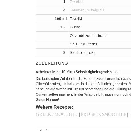
1
Zwiebel
4
Tomaten, mittelgroß
100 ml
Tzaziki
1/2
Gurke
Olivenöl zum anbraten
Salz und Pfeffer
2
Stocher (groß)
ZUBEREITUNG
Arbeitszeit:
ca. 10 Min. /
Schwierigkeitsgrad:
simpel
Die benötigten Zutaten für die Füllung zuerst gründlich wa
Olivenöl braten, ich habe es in diesem Fall nicht gebraten
habe ich die Wraps mit Tzaziki bestrichen und die Füllung
Gurken selber machen. Ist der Wrap gefüllt, muss nur noch d
Guten Hunger!
Weitere Rezepte:
GREEN SMOOTHIE
||
ERDBEER SMOOTHIE
||