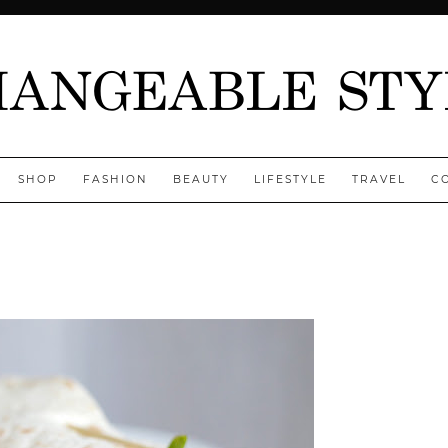
SHOP
FASHION
BEAUTY
LIFESTYLE
TRAVEL
C
Jenny