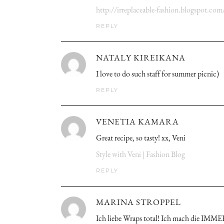
http://irreplaceable-fashion.blogspot.com
REPLY
NATALY KIREIKANA
I love to do such staff for summer picnic)
REPLY
VENETIA KAMARA
Great recipe, so tasty! xx, Veni
Style with Veni | Fashion Blog
REPLY
MARINA STROPPEL
Ich liebe Wraps total! Ich mach die IMMER