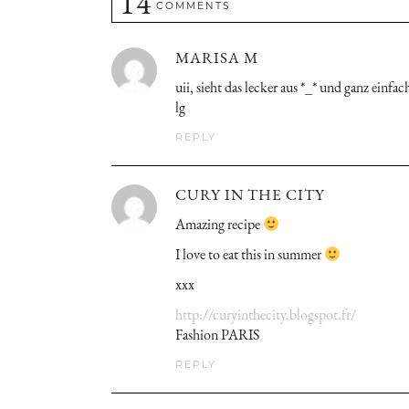
14
COMMENTS
MARISA M
uii, sieht das lecker aus *_* und ganz einf
lg
REPLY
CURY IN THE CITY
Amazing recipe
I love to eat this in summer
xxx
http://curyinthecity.blogspot.fr/
Fashion PARIS
REPLY