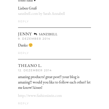
toller haul ♥
Lieben Gruß
sanzibell.com by Sarah Annabell
REPLY
JENNY
SANZIBELL
9. DEZEMBER 2014
Danke
REPLY
THEANO L.
12. DEZEMBER 2014
amazing products! great post!! your blog is
amazing!! would you like to follow each other? let
me know! kisses!
http://www.fashionizein.com
REPLY