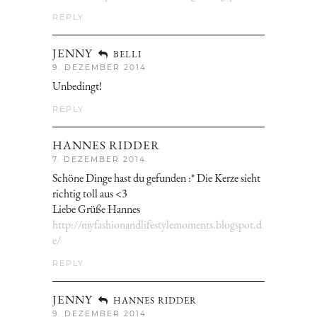
REPLY
JENNY
BELLI
9. DEZEMBER 2014
Unbedingt!
REPLY
HANNES RIDDER
7. DEZEMBER 2014
Schöne Dinge hast du gefunden :* Die Kerze sieht
richtig toll aus <3
Liebe Grüße Hannes
http://myfashionandlifestylemoments.blogspot.d
e/
REPLY
JENNY
HANNES RIDDER
9. DEZEMBER 2014