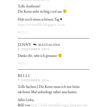
Tolle Ausbeute!
Die Kerze sieht richtig cool aus
Hab noch einen schönen Tag ♥
http://riiveroflife.blogspot.co.at/
REPLY
JENNY
MAGDALENA
9. DEZEMBER 2014
Danke dir, sehe ich genauso
REPLY
BELLI
7. DEZEMBER 2014
Tolle Sachen:) Die Kerze muss ich mir beim
nächsten Mal unbedingt näher anschauen.
Alles Liebe,
Belli von
http://belli-sweetlikesugar.blogspot.de/