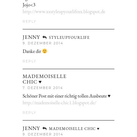
Jojo<3
http://www.xxstyleupyourlifexx.blogspot.de
REPLY
JENNY
STYLEUPYOURLIFE
9. DEZEMBER 2014
Danke dir
REPLY
MADEMOISELLE
CHIC ♥
7. DEZEMBER 2014
Schöner Post mit einer richtig tollen Ausbeute ♥
http://mademoiselle-chic1.blogspot.de/
REPLY
JENNY
MADEMOISELLE CHIC ♥
9. DEZEMBER 2014