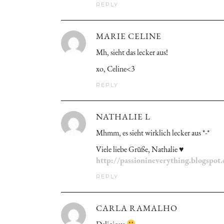
REPLY
MARIE CELINE
Mh, sieht das lecker aus!
xo, Celine<3
REPLY
NATHALIE L
Mhmm, es sieht wirklich lecker aus *-*
Viele liebe Grüße, Nathalie ♥
http://passionineverything.blogspot.
REPLY
CARLA RAMALHO