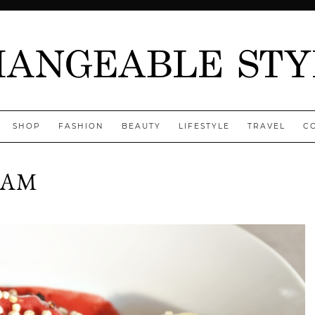
SHOP
FASHION
BEAUTY
LIFESTYLE
TRAVEL
C
EAM