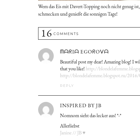
Wem das Eis mit Davert-Topping noch nicht genug ist, 
schmecken und genießt die sonnigen Tage!
16
COMMENTS
ᗰᗩᖇIᗩ EGOᖇOᐯᗩ
Beautiful post my dear! Amazing blog! I wil
that you like!
http://blondelafemme.blogs
http://blondelafemme.blogspot.ru/2016
REPLY
INSPIRED BY JB
Nomnom sieht das lecker aus! *-*
Allerliebst
Janine // JB ♥