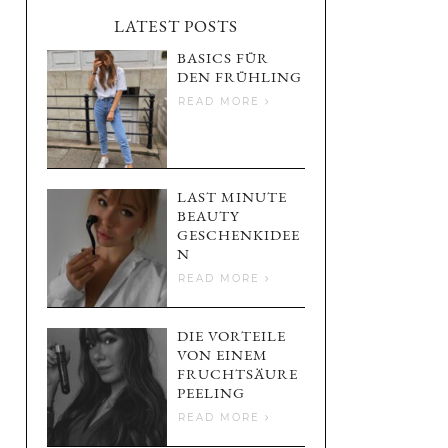
LATEST POSTS
BASICS FÜR
DEN FRÜHLING
READ MORE
LAST MINUTE
BEAUTY
GESCHENKIDEE
N
READ MORE
DIE VORTEILE
VON EINEM
FRUCHTSÄURE
PEELING
READ MORE