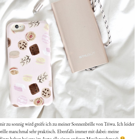
mir zu sonnig wird greife ich zu meiner Sonnenbrille von Triwa. Ich leider
brille manchmal sehr praktisch. Ebenfalls immer mit dabei: meine
rdings haben bei uns im Auto alle einen anderen Musikgeschmack