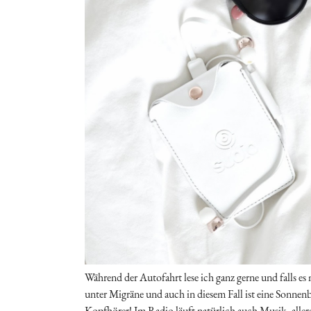
Während der Autofahrt lese ich ganz gerne und falls es 
unter Migräne und auch in diesem Fall ist eine Sonnen
Kopfhörer! Im Radio läuft natürlich auch Musik, alle