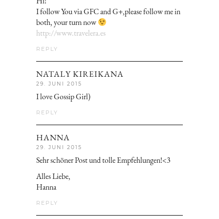
Hi!
I follow You via GFC and G+,please follow me in
both, your turn now
http://www.travelera.es
REPLY
NATALY KIREIKANA
29. JUNI 2015
I love Gossip Girl)
REPLY
HANNA
29. JUNI 2015
Sehr schöner Post und tolle Empfehlungen!<3
Alles Liebe,
Hanna
REPLY