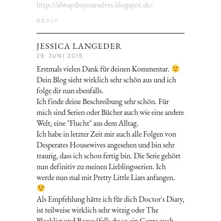
http://alwaysbeyourselves.blogspot.de/
REPLY
JESSICA LANGEDER
29. JUNI 2015
Erstmals vielen Dank für deinen Kommentar.
Dein Blog sieht wirklich sehr schön aus und ich
folge dir nun ebenfalls.
Ich finde deine Beschreibung sehr schön. Für
mich sind Serien oder Bücher auch wie eine andere
Welt, eine "Flucht" aus dem Alltag.
Ich habe in letzter Zeit mir auch alle Folgen von
Desperates Housewives angesehen und bin sehr
traurig, dass ich schon fertig bin. Die Serie gehört
nun definitiv zu meinen Lieblingsserien. Ich
werde nun mal mit Pretty Little Liars anfangen.
Als Empfehlung hätte ich für dich Doctor's Diary,
ist teilweise wirklich sehr witzig oder The
Blacklist und Bones (falls du so ein Genre auch