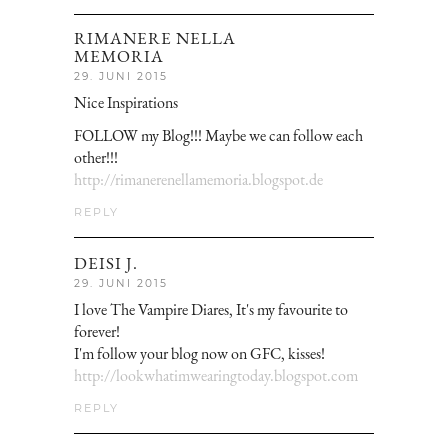
RIMANERE NELLA
MEMORIA
29. JUNI 2015
Nice Inspirations
FOLLOW my Blog!!! Maybe we can follow each
other!!!
http://rimanerenellamemoria.blogspot.de
REPLY
DEISI J.
29. JUNI 2015
I love The Vampire Diares, It's my favourite to
forever!
I'm follow your blog now on GFC, kisses!
http://lookwhatimwearingtoday.blogspot.com
REPLY