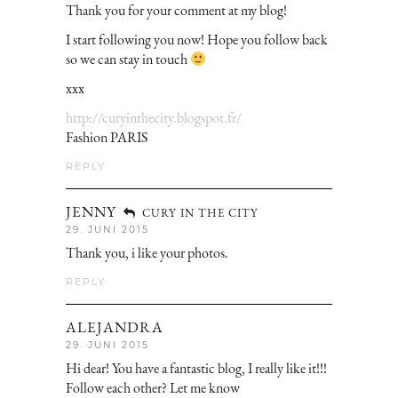
Thank you for your comment at my blog!
I start following you now! Hope you follow back
so we can stay in touch
xxx
http://curyinthecity.blogspot.fr/
Fashion PARIS
REPLY
JENNY
CURY IN THE CITY
29. JUNI 2015
Thank you, i like your photos.
REPLY
ALEJANDRA
29. JUNI 2015
Hi dear! You have a fantastic blog, I really like it!!!
Follow each other? Let me know