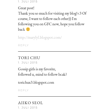
1. JULI 2015
Great post!
Thank you so much for visiting my blog!<3 Of
course, I want to follow each other)) I'm
following you on GFC now, hope you follow
back
http://marylyl.blogspot.com/
REPLY
TORI CHU
1. JULI 2015
Gossip girls is my favorite,
followed u, mind to follow bcak?
torichux3.blogspot.com
REPLY
AIIKO SEOL
1. JULI 2015