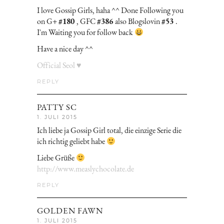
I love Gossip Girls, haha ^^ Done Following you
on G+
#180
, GFC
#386
also Blogslovin
#53
.
I'm Waiting you for follow back
Have a nice day ^^
Official Seol ♥
REPLY
PATTY SC
1. JULI 2015
Ich liebe ja Gossip Girl total, die einzige Serie die
ich richtig geliebt habe
Liebe Grüße
http://www.measlychocolate.de
REPLY
GOLDEN FAWN
1. JULI 2015