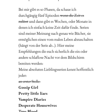
Bei mir gibt es so Phasen, da schaue ich
durchgängig fünf Episoden
wenn die Zeit es
zulässt
und dann gibt es Wochen, oder Monate in
denen ich einfach keine Zeit dafür finde. Serien
sind meiner Meinung nach genau wie Bücher, sie
ermöglichen einen vom realen Leben abzuschalten
(hängt von der Serie ab..). Hier meine
Empfehlungen die euch sicherlich die ein oder
andere schlaflose Nacht vor dem Bildschirm
bereiten werden:
Meine absoluten Lieblingsserien kennt hoffentlich
jeder:
an erster Stelle:
Gossip Girl
Pretty little liars
Vampire Diaries
Desperate Housewives
True Blood