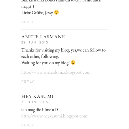
magst.)
Liebe Grüße, Jessy
REPLY
ANETE LASMANE
29. JUNI 2015
Thanks for visiting my blog, yes,we can follow to
each other, following.
Waiting for you on my blog!
http://www.anetesdomas.blogspot.com
REPLY
HEY KASUMI
29. JUNI 2015
ich mag die filme =D
http://www.heykasumi.blogspot.com
REPLY