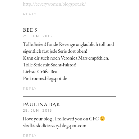
http://eeverywomen.blogspot.sk/
REPLY
BEE S
29. JUNI 2015
Tolle Serien! Fande Revenge unglaublich toll und
eigentlich fast jede Serie dort oben!
Kann dir auch noch Veronica Mars empfehlen.
Tolle Serie mit Sucht-Faktor!
Liebste Grüße Bea
Pinkrooms.blogspot.de
REPLY
PAULINA BĄK
29. JUNI 2015
l love your blog . I followed you on GFC
slodkieslodkieczary.blogspot.com
REPLY