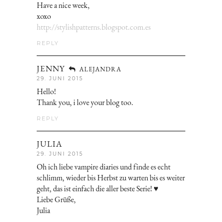
Have a nice week,
xoxo
http://stylishpatterns.blogspot.com.es
REPLY
JENNY
ALEJANDRA
29. JUNI 2015
Hello!
Thank you, i love your blog too.
REPLY
JULIA
29. JUNI 2015
Oh ich liebe vampire diaries und finde es echt
schlimm, wieder bis Herbst zu warten bis es weiter
geht, das ist einfach die aller beste Serie! ♥
Liebe Grüße,
Julia