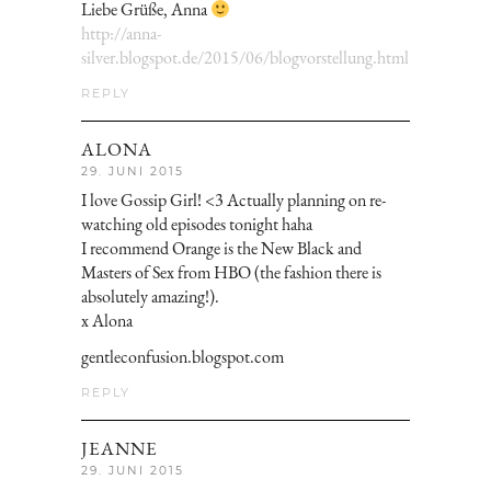
Liebe Grüße, Anna
http://anna-
silver.blogspot.de/2015/06/blogvorstellung.html
REPLY
ALONA
29. JUNI 2015
I love Gossip Girl! <3 Actually planning on re-
watching old episodes tonight haha
I recommend Orange is the New Black and
Masters of Sex from HBO (the fashion there is
absolutely amazing!).
x Alona
gentleconfusion.blogspot.com
REPLY
JEANNE
29. JUNI 2015