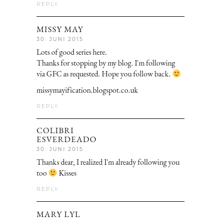
REPLY
MISSY MAY
30. JUNI 2015
Lots of good series here.
Thanks for stopping by my blog. I'm following
via GFC as requested. Hope you follow back.
missymayification.blogspot.co.uk
REPLY
COLIBRI
ESVERDEADO
30. JUNI 2015
Thanks dear, I realized I'm already following you
too
Kisses
REPLY
MARY LYL