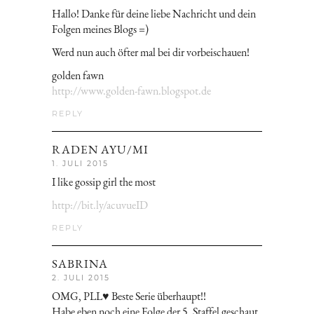
Hallo! Danke für deine liebe Nachricht und dein
Folgen meines Blogs =)
Werd nun auch öfter mal bei dir vorbeischauen!
golden fawn
http://www.golden-fawn.blogspot.de
REPLY
RADEN AYU/MI
1. JULI 2015
I like gossip girl the most
http://bit.ly/acuvueID
REPLY
SABRINA
2. JULI 2015
OMG, PLL♥ Beste Serie überhaupt!!
Habe eben noch eine Folge der 5. Staffel geschaut.