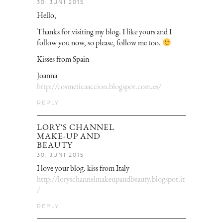
30. JUNI 2015
Hello,
Thanks for visiting my blog. I like yours and I
follow you now, so please, follow me too.
Kisses from Spain
Joanna
http://cosmeticaaccion.blogspot.com.es/
REPLY
LORY'S CHANNEL
MAKE-UP AND
BEAUTY
30. JUNI 2015
I love your blog. kiss from Italy
http://loryschannelmakeupandbeauty.blogspot.it
/
REPLY