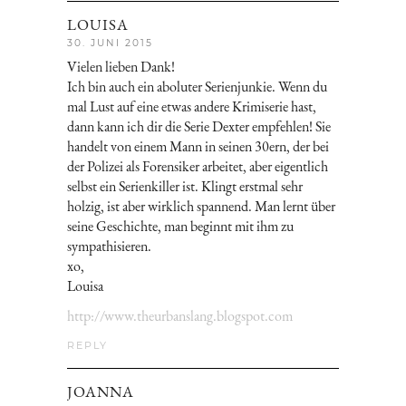
LOUISA
30. JUNI 2015
Vielen lieben Dank!
Ich bin auch ein aboluter Serienjunkie. Wenn du
mal Lust auf eine etwas andere Krimiserie hast,
dann kann ich dir die Serie Dexter empfehlen! Sie
handelt von einem Mann in seinen 30ern, der bei
der Polizei als Forensiker arbeitet, aber eigentlich
selbst ein Serienkiller ist. Klingt erstmal sehr
holzig, ist aber wirklich spannend. Man lernt über
seine Geschichte, man beginnt mit ihm zu
sympathisieren.
xo,
Louisa
http://www.theurbanslang.blogspot.com
REPLY
JOANNA