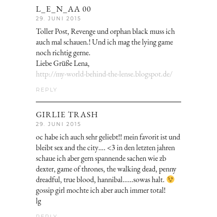
L_E_N_AA 00
29. JUNI 2015
Toller Post, Revenge und orphan black muss ich
auch mal schauen.! Und ich mag the lying game
noch richtig gerne.
Liebe Grüße Lena,
http://my-world-behind-the-lense.blogspot.de/
REPLY
GIRLIE TRASH
29. JUNI 2015
oc habe ich auch sehr geliebt!! mein favorit ist und
bleibt sex and the city…. <3 in den letzten jahren
schaue ich aber gern spannende sachen wie zb
dexter, game of thrones, the walking dead, penny
dreadful, true blood, hannibal……sowas halt.
gossip girl mochte ich aber auch immer total!
lg
REPLY