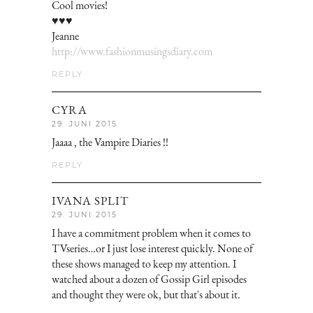
Cool movies!
♥♥♥
Jeanne
http://www.fashionmusingsdiary.com
REPLY
CYRA
29. JUNI 2015
Jaaaa , the Vampire Diaries !!
REPLY
IVANA SPLIT
29. JUNI 2015
I have a commitment problem when it comes to
TVseries…or I just lose interest quickly. None of
these shows managed to keep my attention. I
watched about a dozen of Gossip Girl episodes
and thought they were ok, but that's about it.