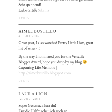
Sehr spannend!
Liebe Grüße
Sabrina
REPLY
AIMEE BUSTILLO
4. JULI 2015
Great post, I also watched Pretty Little Liars, great
list of series <3
By the way I nominated you for the Versatile
Blogger Award, hope you drop by my blog
Capturing Life Memoirs |
http://aimeebustillo.blogspot.com
REPLY
LAURA LION
12. JULI 2015
Super Gescmack hast du!
Fast die Hälfte schau ich auch an.