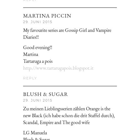
MARTINA PICCIN
29. JUNI 2015
My favourite series are Gossip Girl and Vampire
Diaries!!
Good evening!!
Martina
Tartaruga a pois
http://www.tartarugapois.blogspot.it
REPLY
BLUSH & SUGAR
29. JUNI 2015
Zu meinen Lieblingsserien zählen Orange is the
new Black (ich habe schon die drit Staffel durch),
Scandal, Empire and The good wife
LG Manuela
Blush & Sugar