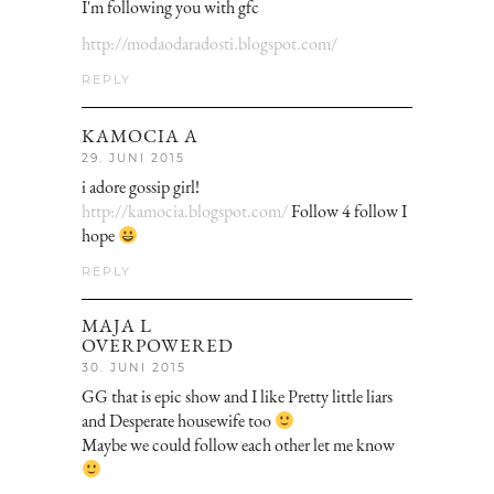
I'm following you with gfc
http://modaodaradosti.blogspot.com/
REPLY
KAMOCIA A
29. JUNI 2015
i adore gossip girl!
http://kamocia.blogspot.com/
Follow 4 follow I
hope
REPLY
MAJA L
OVERPOWERED
30. JUNI 2015
GG that is epic show and I like Pretty little liars
and Desperate housewife too
Maybe we could follow each other let me know