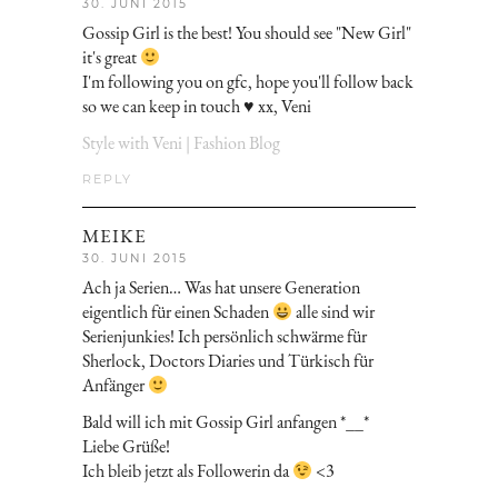
30. JUNI 2015
Gossip Girl is the best! You should see "New Girl"
it's great
I'm following you on gfc, hope you'll follow back
so we can keep in touch ♥ xx, Veni
Style with Veni | Fashion Blog
REPLY
MEIKE
30. JUNI 2015
Ach ja Serien… Was hat unsere Generation
eigentlich für einen Schaden
alle sind wir
Serienjunkies! Ich persönlich schwärme für
Sherlock, Doctors Diaries und Türkisch für
Anfänger
Bald will ich mit Gossip Girl anfangen *__*
Liebe Grüße!
Ich bleib jetzt als Followerin da
<3