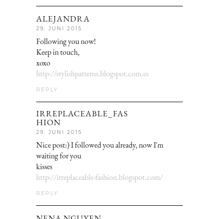
ALEJANDRA
29. JUNI 2015
Following you now!
Keep in touch,
xoxo
http://stylishpatterns.blogspot.com.es
REPLY
IRREPLACEABLE_FAS
HION
29. JUNI 2015
Nice post:) I followed you already, now I'm
waiting for you
kisses
http://irreplaceable-fashion.blogspot.com/
REPLY
NENA NGUYEN