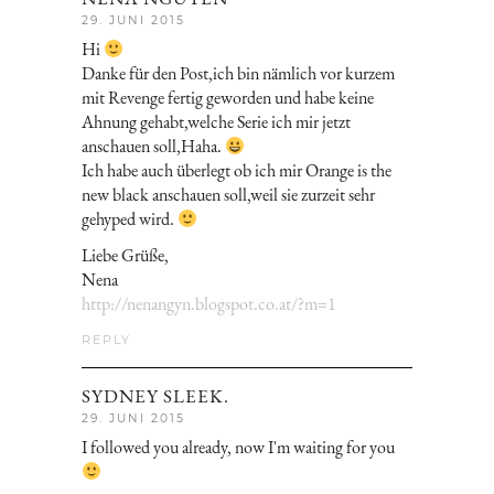
29. JUNI 2015
Hi
Danke für den Post,ich bin nämlich vor kurzem
mit Revenge fertig geworden und habe keine
Ahnung gehabt,welche Serie ich mir jetzt
anschauen soll,Haha.
Ich habe auch überlegt ob ich mir Orange is the
new black anschauen soll,weil sie zurzeit sehr
gehyped wird.
Liebe Grüße,
Nena
http://nenangyn.blogspot.co.at/?m=1
REPLY
SYDNEY SLEEK.
29. JUNI 2015
I followed you already, now I'm waiting for you