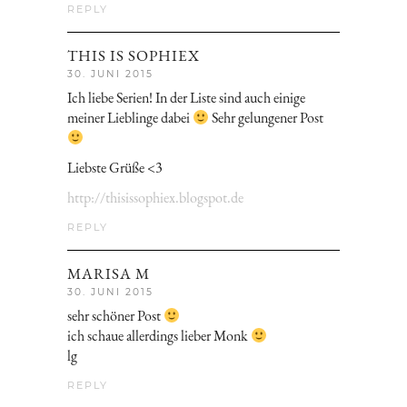
REPLY
THIS IS SOPHIEX
30. JUNI 2015
Ich liebe Serien! In der Liste sind auch einige
meiner Lieblinge dabei
Sehr gelungener Post
Liebste Grüße <3
http://thisissophiex.blogspot.de
REPLY
MARISA M
30. JUNI 2015
sehr schöner Post
ich schaue allerdings lieber Monk
lg
REPLY