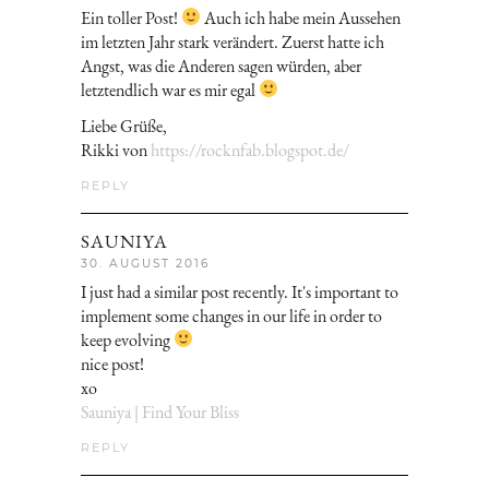
Ein toller Post!
Auch ich habe mein Aussehen
im letzten Jahr stark verändert. Zuerst hatte ich
Angst, was die Anderen sagen würden, aber
letztendlich war es mir egal
Liebe Grüße,
Rikki von
https://rocknfab.blogspot.de/
REPLY
SAUNIYA
30. AUGUST 2016
I just had a similar post recently. It's important to
implement some changes in our life in order to
keep evolving
nice post!
xo
Sauniya | Find Your Bliss
REPLY