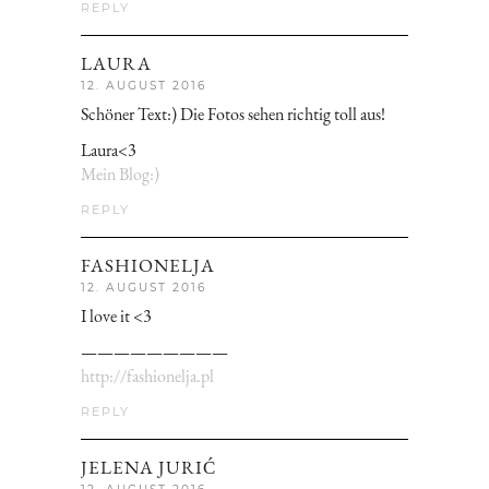
REPLY
LAURA
12. AUGUST 2016
Schöner Text:) Die Fotos sehen richtig toll aus!
Laura<3
Mein Blog:)
REPLY
FASHIONELJA
12. AUGUST 2016
I love it <3
—————————
http://fashionelja.pl
REPLY
JELENA JURIĆ