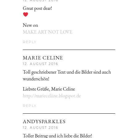
12. AUGUST 2016
Great post dear!
New on
MAKE ART NOT LOVE
REPLY
MARIE CELINE
12. AUGUST 2016
Toll geschriebener Text und die Bilder sind auch
wunderschön!
Liebste Grüße, Marie Celine
http://marieceliine.blogspot.de
REPLY
ANDYSPARKLES
12. AUGUST 2016
Toller Beitrag und ich liebe die Bilder!