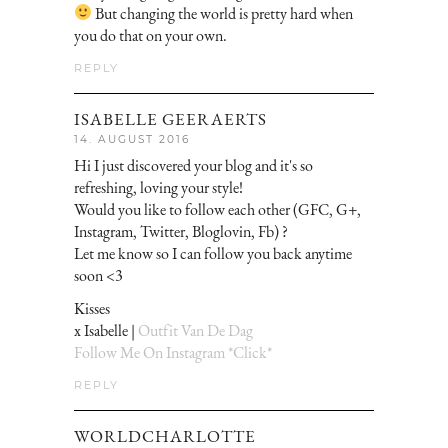
But changing the world is pretty hard when
you do that on your own.
REPLY
ISABELLE GEERAERTS
14. AUGUST 2016
Hi I just discovered your blog and it's so
refreshing, loving your style!
Would you like to follow each other (GFC, G+,
Instagram, Twitter, Bloglovin, Fb) ?
Let me know so I can follow you back anytime
soon <3
Kisses
x Isabelle |
Outfit Van De Dag
Follow Me On Instagram *Click*
REPLY
WORLDCHARLOTTE