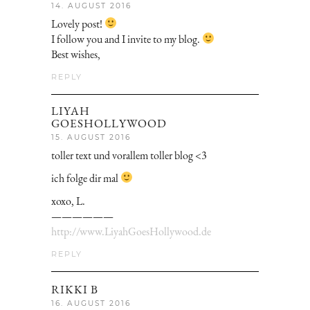
14. AUGUST 2016
Lovely post!
I follow you and I invite to my blog.
Best wishes,
REPLY
LIYAH
GOESHOLLYWOOD
15. AUGUST 2016
toller text und vorallem toller blog <3
ich folge dir mal
xoxo, L.
——————
http://www.LiyahGoesHollywood.de
REPLY
RIKKI B
16. AUGUST 2016