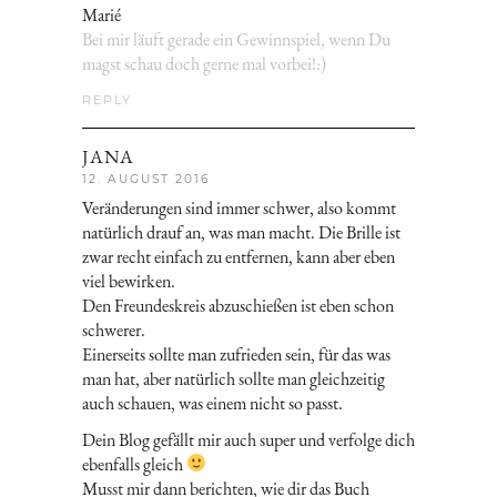
Marié
Bei mir läuft gerade ein Gewinnspiel, wenn Du
magst schau doch gerne mal vorbei!:)
REPLY
JANA
12. AUGUST 2016
Veränderungen sind immer schwer, also kommt
natürlich drauf an, was man macht. Die Brille ist
zwar recht einfach zu entfernen, kann aber eben
viel bewirken.
Den Freundeskreis abzuschießen ist eben schon
schwerer.
Einerseits sollte man zufrieden sein, für das was
man hat, aber natürlich sollte man gleichzeitig
auch schauen, was einem nicht so passt.
Dein Blog gefällt mir auch super und verfolge dich
ebenfalls gleich
Musst mir dann berichten, wie dir das Buch