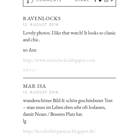
COMMENTS
SHARE:
RAVENLOCKS
12. AUGUST 2016
Lovely photos. I like that watch! It looks so classic
and chic.
xo Azu
http://www.raven-locks.blogspot.com
REPLY
MAR ISA
12. AUGUST 2016
wunderschöner Bild & schön geschriebener Text
– man muss im Leben eben sehr oft loslassen,
damit Neues / Besseres Platz hat.
lg
http://la-colorful-passion.blogspot.de/