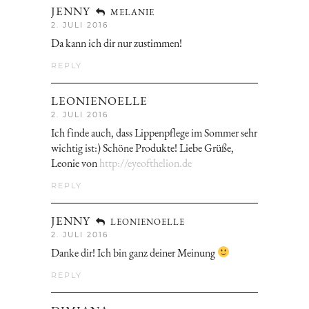
JENNY
MELANIE
2. JULI 2016
Da kann ich dir nur zustimmen!
REPLY
LEONIENOELLE
2. JULI 2016
Ich finde auch, dass Lippenpflege im Sommer sehr
wichtig ist:) Schöne Produkte! Liebe Grüße,
Leonie von
http://eyeofthelion.de
REPLY
JENNY
LEONIENOELLE
2. JULI 2016
Danke dir! Ich bin ganz deiner Meinung
REPLY