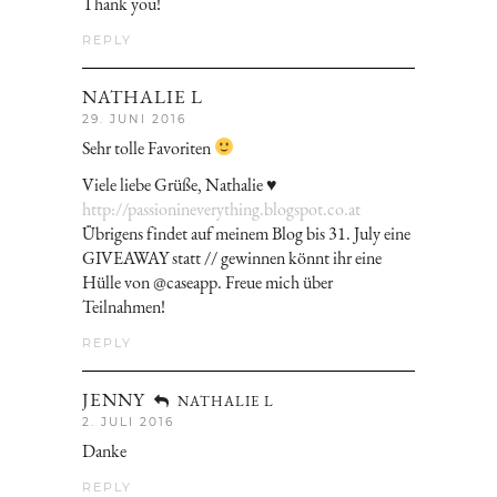
Thank you!
REPLY
NATHALIE L
29. JUNI 2016
Sehr tolle Favoriten
Viele liebe Grüße, Nathalie ♥
http://passionineverything.blogspot.co.at
Übrigens findet auf meinem Blog bis 31. July eine
GIVEAWAY statt // gewinnen könnt ihr eine
Hülle von @caseapp. Freue mich über
Teilnahmen!
REPLY
JENNY
NATHALIE L
2. JULI 2016
Danke
REPLY