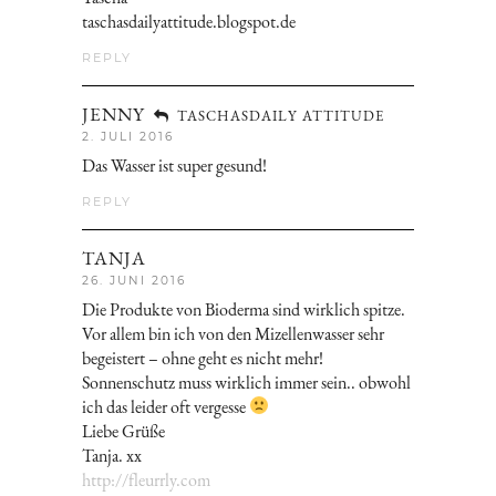
taschasdailyattitude.blogspot.de
REPLY
JENNY
TASCHASDAILY ATTITUDE
2. JULI 2016
Das Wasser ist super gesund!
REPLY
TANJA
26. JUNI 2016
Die Produkte von Bioderma sind wirklich spitze.
Vor allem bin ich von den Mizellenwasser sehr
begeistert – ohne geht es nicht mehr!
Sonnenschutz muss wirklich immer sein.. obwohl
ich das leider oft vergesse
Liebe Grüße
Tanja. xx
http://fleurrly.com