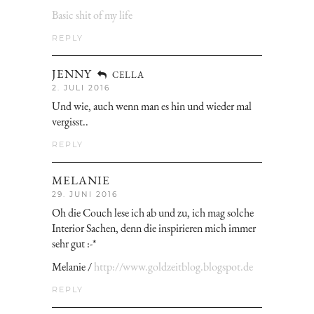
Basic shit of my life
REPLY
JENNY
CELLA
2. JULI 2016
Und wie, auch wenn man es hin und wieder mal
vergisst..
REPLY
MELANIE
29. JUNI 2016
Oh die Couch lese ich ab und zu, ich mag solche
Interior Sachen, denn die inspirieren mich immer
sehr gut :-*
Melanie /
http://www.goldzeitblog.blogspot.de
REPLY