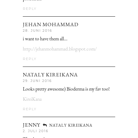
REPLY
JEHAN MOHAMMAD
28. JUNI 2016
i want to have them all…
http://jehanmohammad.blogspot.com/
REPLY
NATALY KIREIKANA
29. JUNI 2016
Looks pretty awesome) Bioderma is my fav too!
KireiKana
REPLY
JENNY
NATALY KIREIKANA
2. JULI 2016