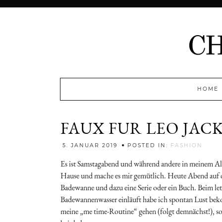
HOME
FAUX FUR LEO JAC
Jenny
5. JANUAR 2019
POSTED IN:
FASHION
Es ist Samstagabend und während andere in meinem Alte
Hause und mache es mir gemütlich. Heute Abend auf d
Badewanne und dazu eine Serie oder ein Buch. Beim letz
Badewannenwasser einläuft habe ich spontan Lust beko
meine „me time-Routine“ gehen (folgt demnächst!), son