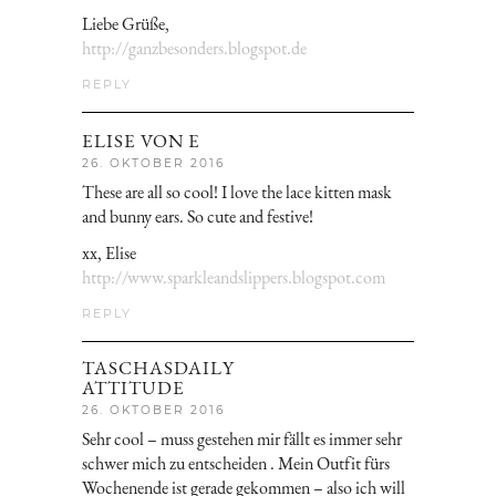
Liebe Grüße,
http://ganzbesonders.blogspot.de
REPLY
ELISE VON E
26. OKTOBER 2016
These are all so cool! I love the lace kitten mask
and bunny ears. So cute and festive!
xx, Elise
http://www.sparkleandslippers.blogspot.com
REPLY
TASCHASDAILY
ATTITUDE
26. OKTOBER 2016
Sehr cool – muss gestehen mir fällt es immer sehr
schwer mich zu entscheiden . Mein Outfit fürs
Wochenende ist gerade gekommen – also ich will