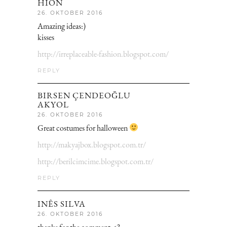
HION
26. OKTOBER 2016
Amazing ideas:)
kisses
http://irreplaceable-fashion.blogspot.com/
REPLY
BIRSEN ÇENDEOĞLU
AKYOL
26. OKTOBER 2016
Great costumes for halloween
http://makyajbox.blogspot.com.tr/
http://berilcimcime.blogspot.com.tr/
REPLY
INÊS SILVA
26. OKTOBER 2016