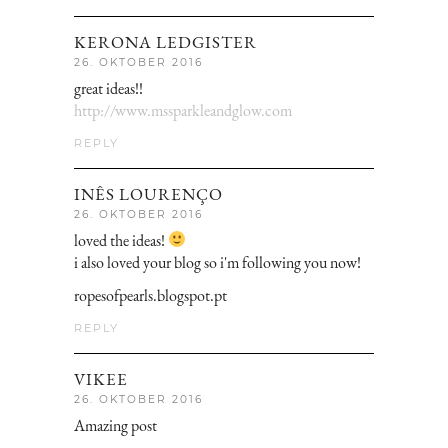
KERONA LEDGISTER
26. OKTOBER 2016
great ideas!!
http://www.mssparkleandglow.com
REPLY
INÊS LOURENÇO
26. OKTOBER 2016
loved the ideas!
i also loved your blog so i'm following you now!
ropesofpearls.blogspot.pt
REPLY
VIKEE
26. OKTOBER 2016
Amazing post