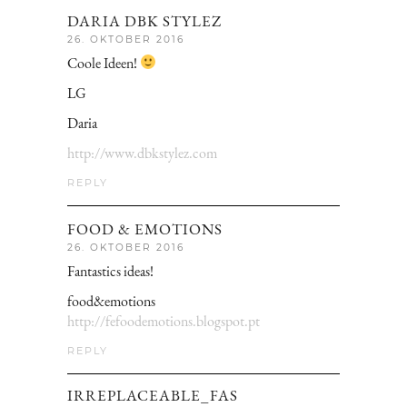
DARIA DBK STYLEZ
26. OKTOBER 2016
Coole Ideen!
LG
Daria
http://www.dbkstylez.com
REPLY
FOOD & EMOTIONS
26. OKTOBER 2016
Fantastics ideas!
food&emotions
http://fefoodemotions.blogspot.pt
REPLY
IRREPLACEABLE_FAS