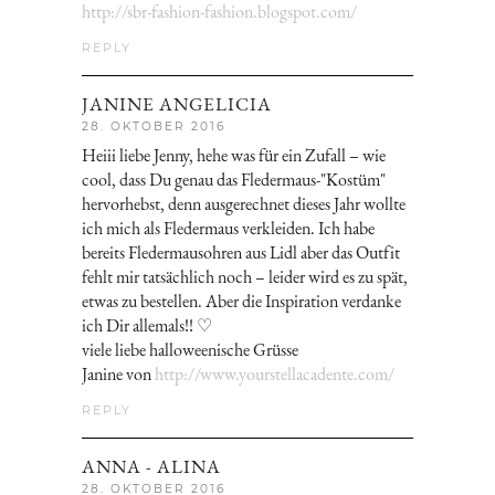
http://sbr-fashion-fashion.blogspot.com/
REPLY
JANINE ANGELICIA
28. OKTOBER 2016
Heiii liebe Jenny, hehe was für ein Zufall – wie
cool, dass Du genau das Fledermaus-"Kostüm"
hervorhebst, denn ausgerechnet dieses Jahr wollte
ich mich als Fledermaus verkleiden. Ich habe
bereits Fledermausohren aus Lidl aber das Outfit
fehlt mir tatsächlich noch – leider wird es zu spät,
etwas zu bestellen. Aber die Inspiration verdanke
ich Dir allemals!! ♡
viele liebe halloweenische Grüsse
Janine von
http://www.yourstellacadente.com/
REPLY
ANNA - ALINA
28. OKTOBER 2016