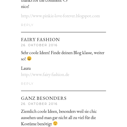
thanks for the comment <3
nice!
http://www.pinkie-love-forever.blogspot.com
REPLY
FAIRY FASHION
26. OKTOBER 2016
Sehr coole Ideen! Finde deinen Blog klasse, weiter
so!
Laura
http://www.fairy-fashion.de
REPLY
GANZ BESONDERS
26. OKTOBER 2016
Ziemlich coole Ideen, besonders weil sie chic
aussehen und man gar nicht all zu viel für die
Kostüme benötigt