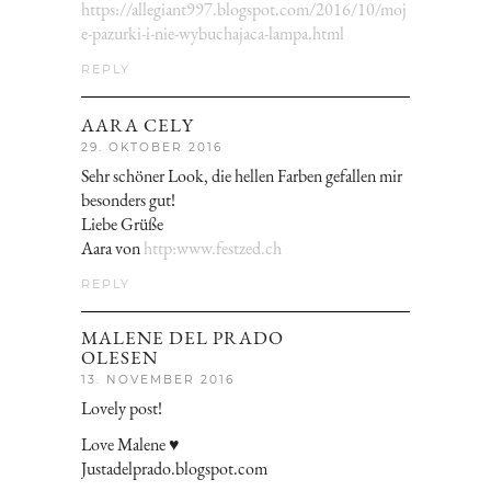
https://allegiant997.blogspot.com/2016/10/moj
e-pazurki-i-nie-wybuchajaca-lampa.html
REPLY
AARA CELY
29. OKTOBER 2016
Sehr schöner Look, die hellen Farben gefallen mir
besonders gut!
Liebe Grüße
Aara von
http:www.festzed.ch
REPLY
MALENE DEL PRADO
OLESEN
13. NOVEMBER 2016
Lovely post!
Love Malene ♥
Justadelprado.blogspot.com