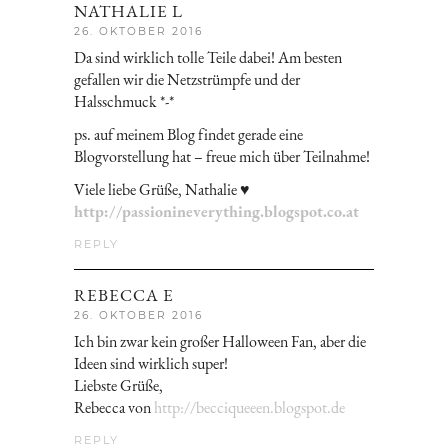
NATHALIE L
26. OKTOBER 2016
Da sind wirklich tolle Teile dabei! Am besten
gefallen wir die Netzstrümpfe und der
Halsschmuck *-*
ps. auf meinem Blog findet gerade eine
Blogvorstellung hat – freue mich über Teilnahme!
Viele liebe Grüße, Nathalie ♥
http://passionineverything.blogspot.co.at
REPLY
REBECCA E
26. OKTOBER 2016
Ich bin zwar kein großer Halloween Fan, aber die
Ideen sind wirklich super!
Liebste Grüße,
Rebecca von
http://becciqueeen.blogspot.de
REPLY