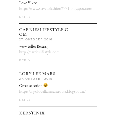
Love Vikee
http://www.slavetofashion9771.blogspot.com
REPLY
CARRIESLIFESTYLE.C
OM
27. OKTOBER 2016
wow toller Beitrag
http://carrieslifestyle.com
REPLY
LORY LEE MARS
27. OKTOBER 2016
Great selection
http://angolodellamisantropia.blogspot.it/
REPLY
KERSTINIX