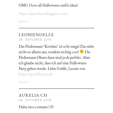
OMG I love all Halloween outfit ideas!
http://anna-alina.blogspot.com/
REPLY
LEONIENOELLE
28. OKTOBER 2016
Das Fledermaus-"Kostüm" ist echt mega! Das sieht
nicht so albern aus, sondern richtig cool
Die
Fledermaus-Ohren dazu sind ja eh perfekt. Aber
ich glaube nicht, dass ich auf eine Halloween-
Party gehen werde. Liebe Grüße, Leonie von
http://eyeofthelion.de
REPLY
AURELIA CH
28. OKTOBER 2016
Haha nice costume !:D