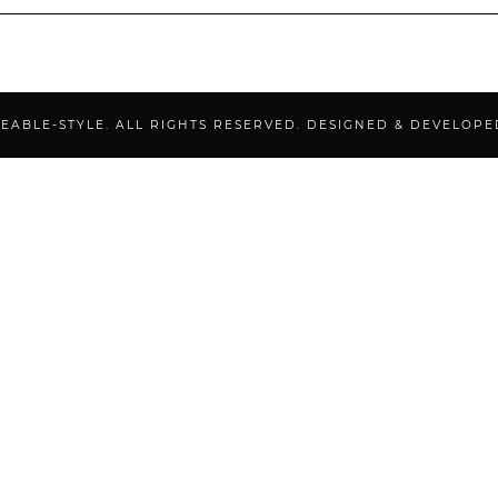
GEABLE-STYLE. ALL RIGHTS RESERVED.
DESIGNED & DEVELOP