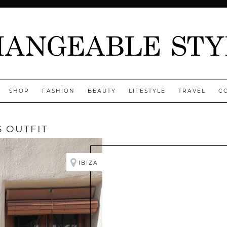
SHOP
FASHION
BEAUTY
LIFESTYLE
TRAVEL
C
 OUTFIT
IBIZA