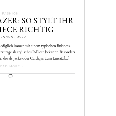
FASHION
ZER: SO STYLT IHR
PIECE RICHTIG
Jenny
. JANUAR 2020
ediglich immer mit einem typischen Buisness-
utzutage als stylisches It-Piece bekannt. Besonders
r, die als Jacke oder Cardigan zum Einsatz[...]
READ MORE